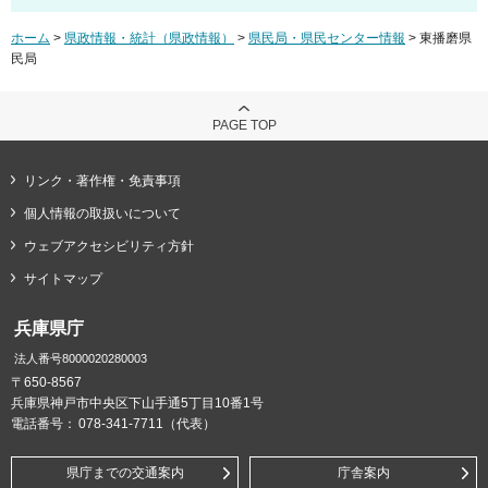
ホーム
>
県政情報・統計（県政情報）
>
県民局・県民センター情報
> 東播磨県
民局
PAGE TOP
リンク・著作権・免責事項
個人情報の取扱いについて
ウェブアクセシビリティ方針
サイトマップ
兵庫県庁
法人番号8000020280003
〒650-8567
兵庫県神戸市中央区下山手通5丁目10番1号
電話番号：
078-341-7711（代表）
県庁までの交通案内
庁舎案内