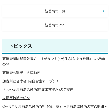
新着情報一覧
新着情報RSS
トピックス
東播磨県民局情報番組「ひがタン！(ひがしはりま探検隊)」のWeb
公開
東播磨の観光・名産動画
加古川総合庁舎9階自習室オープン！
さわやか東播磨県民局(県政出前講座)のご案内
東播磨地域の紹介
令和8年度東播磨県民局当初予算（案）～東播磨県民局の重点取組～