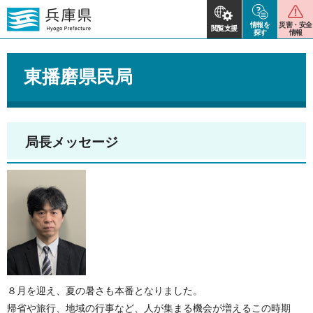
情報を
災害・安全
閲覧支援
探す
情報
東播磨県民局
局長メッセージ
８月を迎え、夏の暑さも本番となりました。
帰省や旅行、地域の行事など、人が集まる機会が増えるこの時期