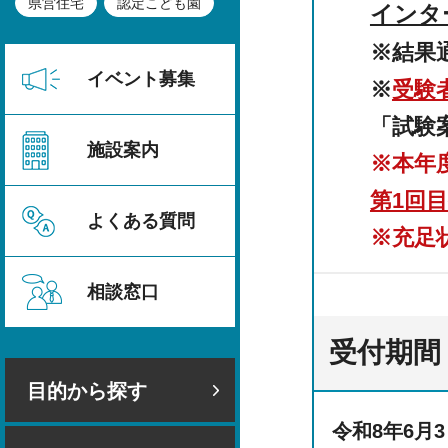
県営住宅
認定こども園
インタ
※結果
イベント募集
※
受験
「試験
施設案内
※本年
第1回
よくある質問
※充足
相談窓口
受付期間
目的から探す
令和8年6月3