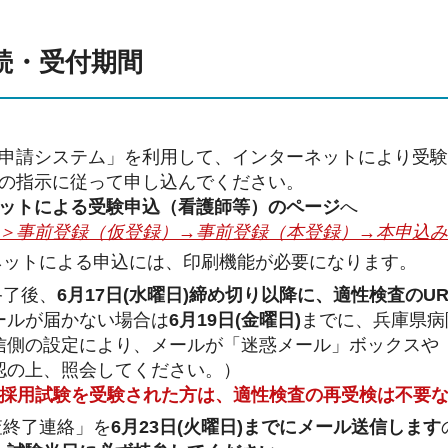
手続・受付期間
申請システム」を利用して、インターネットにより受
の指示に従って申し込んでください。
ットによる受験申込（看護師等）のページ
へ
＞事前登録（仮登録）→事前登録（本登録）→本申込み
ネットによる申込には、印刷機能が必要になります。
終了後、
6月17日(水曜日)締め切り以降に、適性検査の
ールが届かない場合は
6月19日(金曜日)
までに、兵庫県病
信側の設定により、メールが「迷惑メール」ボックスや
認の上、照会してください。）
目採用試験を受験された方は、適性検査の再受検は不要
査終了連絡」を
6月23日(火曜日)までにメール送信します