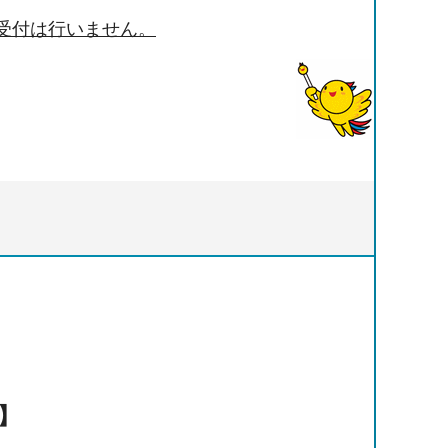
受付は行いません。
】