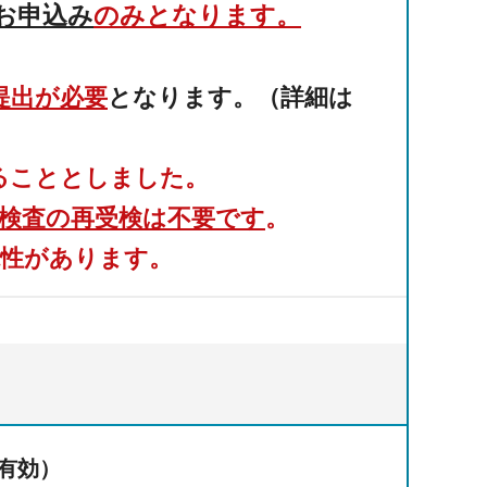
お申込み
のみとなります。
提出が必要
となります。（詳細は
ることとしました。
性検査の再受検は不要です
。
能性があります。
信有効）