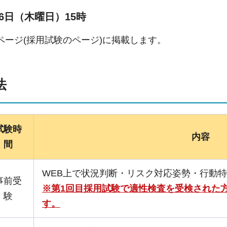
6日（
木曜日）15時
ページ(採用試験のページ)に掲載します。
法
試験時
内容
間
WEB上で状況判断・リスク対応姿勢・行動
事前受
※第1回目採用試験で適性検査を受検された
験
す。