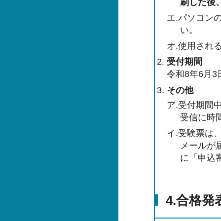
刷した後
エ.パソコン
い。
オ.使用され
受付期間
令和8年6月3
その他
ア.受付期間
受信に時
イ.受験票は
メールが
に「申込
4.合格発