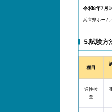
令和8年7月1
兵庫県ホーム
5.試験方
種目
適性検
査