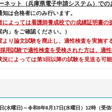
ーネット（兵庫県電子申請システム）での
通知は合格者にのみ行います。
者によっては看護師養成校での成績証明書の
案内」をご確認ください。）
度より論文試験を廃止し、適性検査を実施す
目採用試験で適性検査を受検された方は、適
状況によっては第3回以降の試験を見送る可
日(水
曜日)～令和8年6月17日(水曜日）12時（受