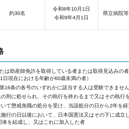
令和8年10月1日
約30名
県立病院等
令和9年4月1日
格
たは助産師免許を取得している者または取得見込みの者で
月1日現在における年齢が60歳未満の者）
第16条の各号のいずれかに該当する人は受験できませ
上の刑に処せられ、その執行を終わるまで又はその執行
おいて懲戒免職の処分を受け、当該処分の日から2年を経
法施行の日以後において、日本国憲法又はその下に成立
団体を結成し、又はこれに加入した者