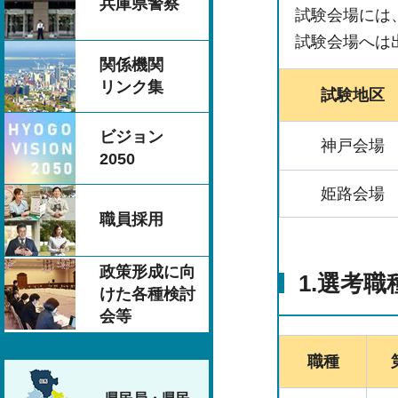
兵庫県警察
試験会場には
試験会場へは
関係機関
リンク集
試験地区
ビジョン
神戸会場
2050
姫路会場
職員採用
政策形成に向
1.選考
けた各種検討
会等
職種