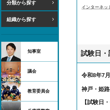
分類から探す
インターネッ
組織から探す
知事室
試験日・
議会
令和8年7月
神戸・姫路
教育委員会
【試験日