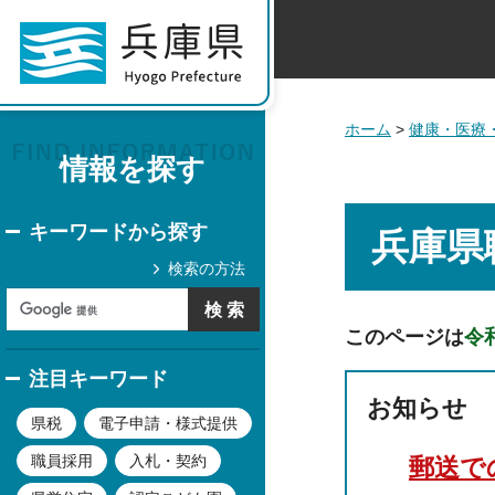
ホーム
>
健康・医療
情報を探す
キーワードから探す
兵庫県
検索の方法
このページは
令
注目キーワード
お知らせ
県税
電子申請・様式提供
職員採用
入札・契約
郵送で