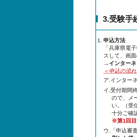
3.受験
申込方法
「兵庫県電子
スして、画面
→
インターネ
＜申込の流れ
ア.インター
イ.受付期間
ので、メ
い。（受
十分ご確
※第1回
ウ.「申込審