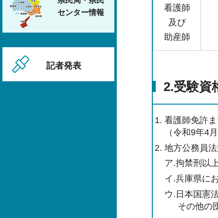
県民局・県民
看護師
センター情報
及び
助産師
記者発表
2.受験資
看護師免許ま
（令和9年4
地方公務員法
ア.拘禁刑以
イ.兵庫県に
ウ.日本国憲
その他の