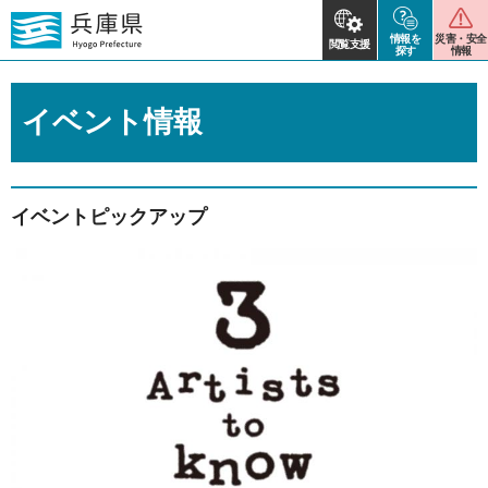
情報を
災害・安全
閲覧支援
探す
情報
イベント情報
イベントピックアップ
2