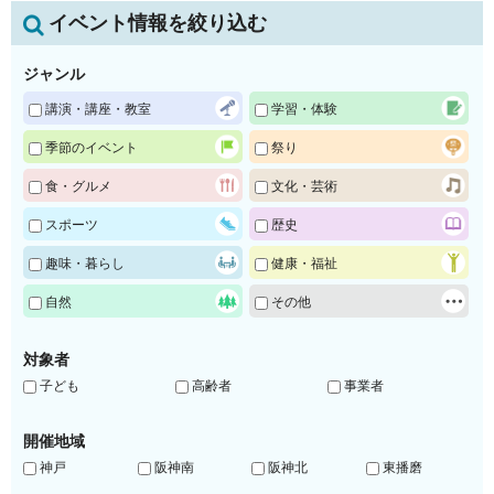
イベント情報を絞り込む
ジャンル
講演・講座・教室
学習・体験
季節のイベント
祭り
食・グルメ
文化・芸術
スポーツ
歴史
趣味・暮らし
健康・福祉
自然
その他
対象者
子ども
高齢者
事業者
開催地域
神戸
阪神南
阪神北
東播磨