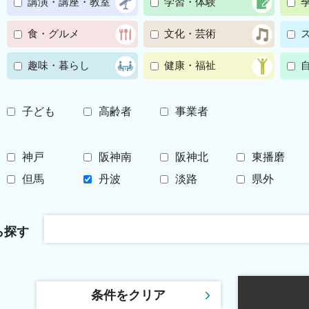
講演・講座・教室
学習・体験
食・グルメ
文化・芸術
趣味・暮らし
健康・福祉
子ども
高齢者
事業者
神戸
阪神南
阪神北
東播磨
但馬
丹波
淡路
県外
ら探す
条件をクリア