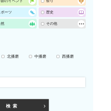
季節のイベント
祭り
スポーツ
歴史
自然
その他
北播磨
中播磨
西播磨