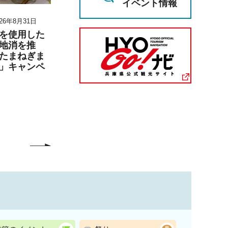
イベント情報
26年8月31日
2026年8月3日 10時30分～2026年8
2026年6月27日 1
月7日 12時00分
月6日 17時00分
を使用した
地消を推
小学生（4・5・6年生）の
兵庫陶芸美
たまねぎま
ための夏休みこども生活
こども学芸員
」キャンペ
講座
「夏のこども
（丹波篠山市