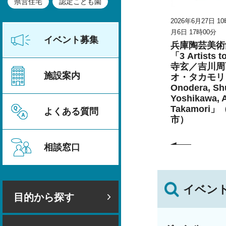
県営住宅
認定こども園
時30分～2026年8
2026年6月27日 10時00分～2026年9
2026年6月27日 1
月6日 17時00分
月6日 17時00分
イベント募集
5・6年生）の
兵庫陶芸美術館 特別展
兵庫陶芸美術
こども生活
こども学芸員とつくる
「3 Artists 
「夏のこども美術館」
寺玄／吉川周
施設案内
（丹波篠山市）
オ・タカモリ 
Onodera, Shu
Yoshikawa, 
Takamori
よくある質問
市）
相談窓口
イベン
目的から探す