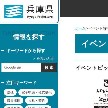
ホーム
> イベント情
情報を探す
イベン
キーワードから探す
検索の方法
イベントピ
注目キーワード
県税
電子申請・様式提供
職員採用
入札・契約