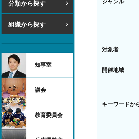
ジャンル
分類から探す
組織から探す
対象者
知事室
開催地域
議会
キーワードか
教育委員会