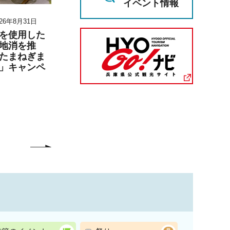
イベント情報
26年8月31日
2026年8月8日 10時30分～2026年8
2026年6月27日 1
月8日 12時30分
月6日 17時00分
を使用した
地消を推
男女共同参画セミナー
兵庫陶芸美
たまねぎま
「なぜ、『ジェンダー平
こども学芸員
」キャンペ
等』か」参加者募集
「夏のこども
（丹波篠山市