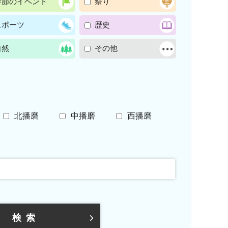
季節のイベント
祭り
スポーツ
歴史
自然
その他
北播磨
中播磨
西播磨