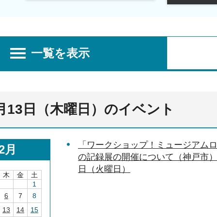
一覧を表示
2月13日（木曜日）のイベント
「ワークショップ！ミュージアム
2月
の記録展の開催について（神戸市） 20
日（火曜日）
木
金
土
1
6
7
8
13
14
15