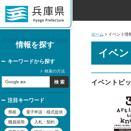
ホーム
> イベント情
情報を探す
イベン
キーワードから探す
検索の方法
イベントピ
注目キーワード
県税
電子申請・様式提供
職員採用
入札・契約