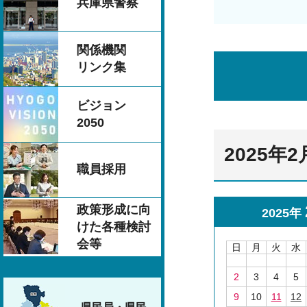
兵庫県警察
関係機関
リンク集
ビジョン
2050
2025年
職員採用
政策形成に向
2025年
けた各種検討
会等
日
月
火
水
2
3
4
5
9
10
11
12