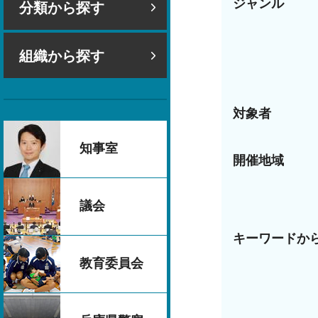
ジャンル
分類から探す
組織から探す
対象者
知事室
開催地域
議会
キーワードか
教育委員会