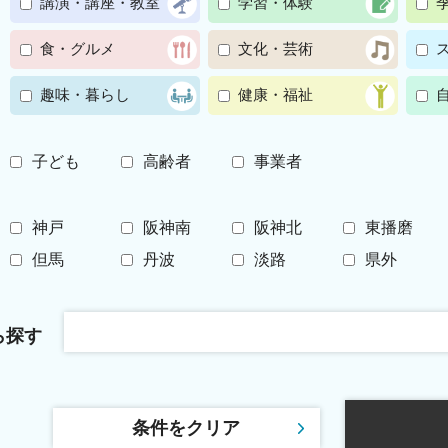
講演・講座・教室
学習・体験
食・グルメ
文化・芸術
趣味・暮らし
健康・福祉
子ども
高齢者
事業者
神戸
阪神南
阪神北
東播磨
但馬
丹波
淡路
県外
ら探す
条件をクリア