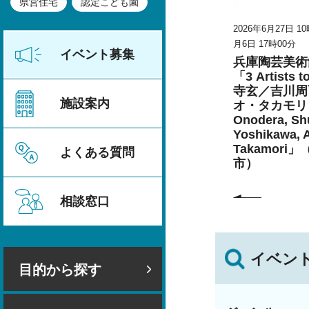
県営住宅
認定こども園
時30分～2026年8
2026年6月27日 10時00分～2026年9
2026年6月27日 1
月6日 17時00分
月6日 17時00分
イベント募集
セミナー
兵庫陶芸美術館 特別展
兵庫陶芸美術
ェンダー平
こども学芸員とつくる
「3 Artists 
者募集
「夏のこども美術館」
寺玄／吉川周
施設案内
（丹波篠山市）
オ・タカモリ 
Onodera, Shu
Yoshikawa, 
Takamori
よくある質問
市）
相談窓口
イベン
目的から探す