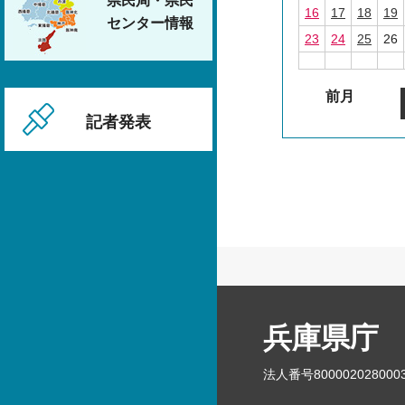
県民局・県民
16
17
18
19
センター情報
23
24
25
26
前月
記者発表
兵庫県庁
法人番号800002028000