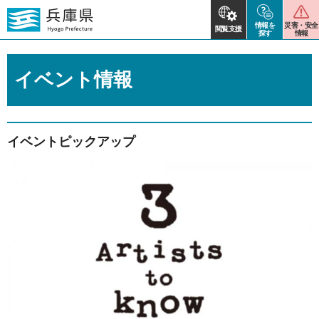
情報を
災害・安全
閲覧支援
探す
情報
イベント情報
イベントピックアップ
2