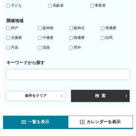
子ども
高齢者
事業者
開催地域
神戸
阪神南
阪神北
東播磨
北播磨
中播磨
西播磨
但馬
丹波
淡路
県外
キーワードから探す
条件をクリア
一覧を表示
カレンダーを表示