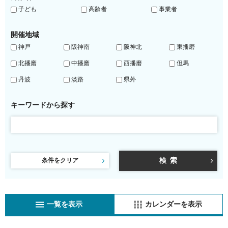
子ども
高齢者
事業者
開催地域
神戸
阪神南
阪神北
東播磨
北播磨
中播磨
西播磨
但馬
丹波
淡路
県外
キーワードから探す
条件をクリア
一覧を表示
カレンダーを表示