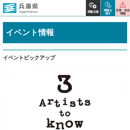
情報を
災害・安全
閲覧支援
探す
情報
イベント情報
イベントピックアップ
2