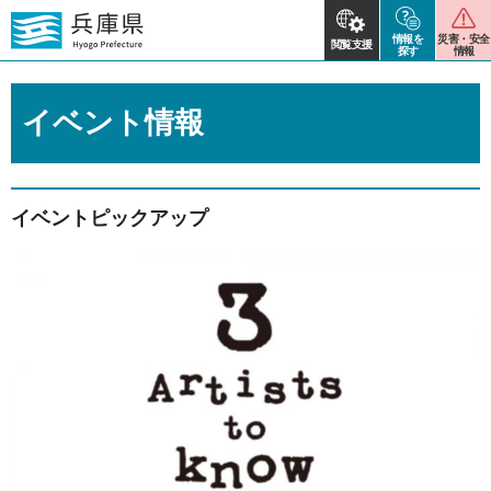
情報を
災害・安全
閲覧支援
探す
情報
イベント情報
イベントピックアップ
2