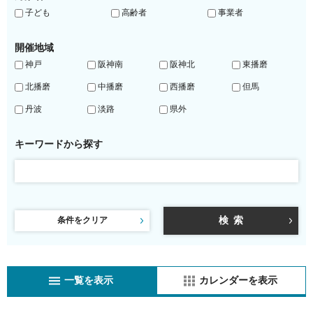
子ども
高齢者
事業者
開催地域
神戸
阪神南
阪神北
東播磨
北播磨
中播磨
西播磨
但馬
丹波
淡路
県外
キーワードから探す
条件をクリア
一覧を表示
カレンダーを表示