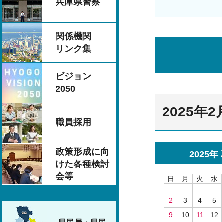
兵庫県警察
関係機関
リンク集
ビジョン
2050
2025年
職員採用
政策形成に向
2025年
けた各種検討
会等
日
月
火
水
2
3
4
5
9
10
11
12