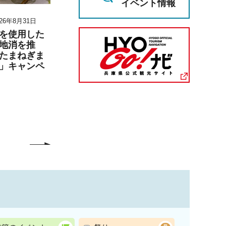
イベント情報
26年8月31日
2026年8月11日～2026年8月23日
2026年6月27日 1
月6日 17時00分
を使用した
『第30回六甲山の災害
地消を推
展』の開催
兵庫陶芸美
たまねぎま
こども学芸員
」キャンペ
「夏のこども
（丹波篠山市