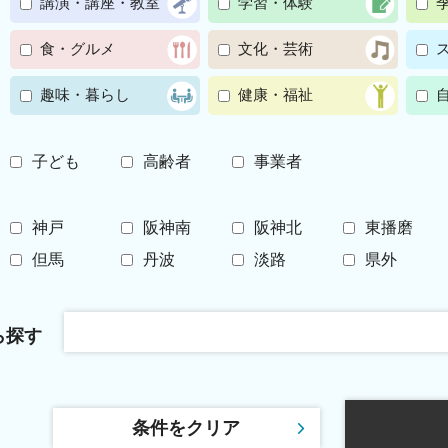
講演・講座・教室
学習・体験
食・グルメ
文化・芸術
趣味・暮らし
健康・福祉
子ども
高齢者
事業者
神戸
阪神南
阪神北
東播磨
但馬
丹波
淡路
県外
ら探す
条件をクリア