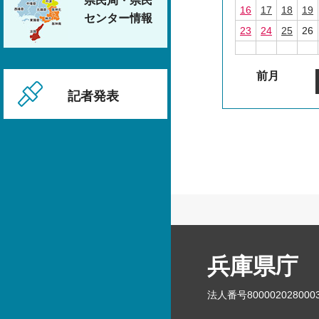
県民局・県民
16
17
18
19
センター情報
23
24
25
26
前月
記者発表
兵庫県庁
法人番号800002028000