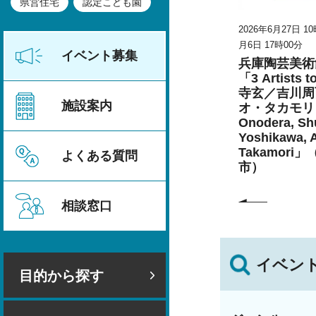
県営住宅
認定こども園
026年8月23日
2026年6月27日 10時00分～2026年9
2026年6月27日 1
月6日 17時00分
月6日 17時00分
甲山の災害
イベント募集
兵庫陶芸美術館 特別展
兵庫陶芸美術
こども学芸員とつくる
「3 Artists 
「夏のこども美術館」
寺玄／吉川周
施設案内
（丹波篠山市）
オ・タカモリ 
Onodera, Shu
Yoshikawa, 
Takamori
よくある質問
市）
相談窓口
イベン
目的から探す