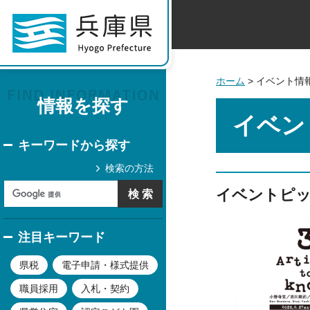
ホーム
> イベント情
情報を探す
イベン
キーワードから探す
検索の方法
イベントピ
注目キーワード
県税
電子申請・様式提供
職員採用
入札・契約