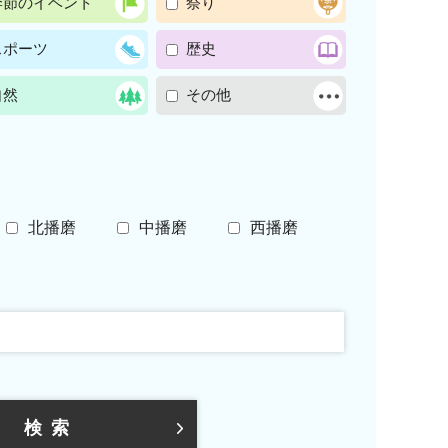
季節のイベント
祭り
スポーツ
歴史
自然
その他
北播磨
中播磨
西播磨