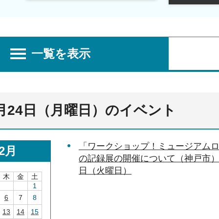
一覧を表示
2月24日（月曜日）のイベント
「ワークショップ！ミュージアム
2月
の記録展の開催について（神戸市） 20
日（火曜日）
木
金
土
1
6
7
8
13
14
15