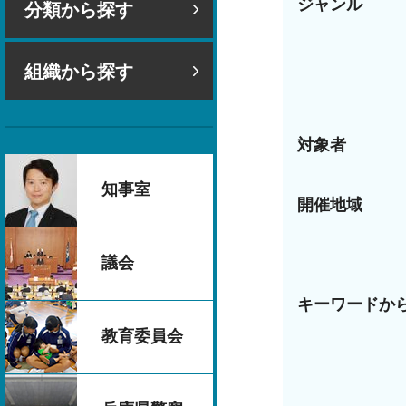
ジャンル
分類から探す
組織から探す
対象者
知事室
開催地域
議会
キーワードか
教育委員会