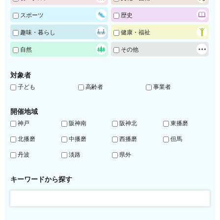
スポーツ
歴史
趣味・暮らし
健康・福祉
自然
その他
対象者
子ども
高齢者
事業者
開催地域
神戸
阪神南
阪神北
東播磨
北播磨
中播磨
西播磨
但馬
丹波
淡路
県外
キーワードから探す