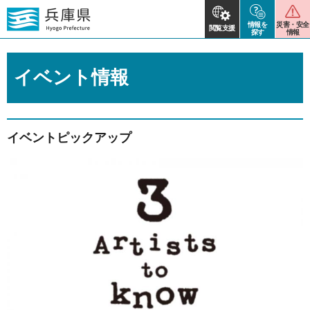
情報を
災害・安全
閲覧支援
探す
情報
イベント情報
イベントピックアップ
2