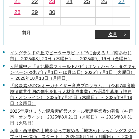
21
22
23
24
25
26
27
28
29
30
前月
次月
イングランドの丘でピーターラビット™に会える！（南あわじ
市） 2025年3月20日（木曜日） ～ 2025年9月19日（金曜日）
＜開催中＞「＃北播磨フィールドパビリオン」ハッシュタグキャ
ンペーン(令和7年7月1日～10月13日) 2025年7月1日（火曜日）
～ 2025年10月13日（月曜日）
「脱炭素×SDGsオーガナイザー育成プログラム」（令和7年度地
域循環共生圏の創出を担う人材育成事業）の受講生募集（神戸
市・オンライン） 2025年7月31日（木曜日） ～ 2025年9月19
日（金曜日）
2025年度ひょうご脱炭素経営スクール受講事業者の募集（神戸
市・オンライン） 2025年8月21日（木曜日） ～ 2026年3月31
日（火曜日）
兵庫・西播磨の山城を登って攻める「城攻めトレッキングスタン
プラリー2025」スタート！ 2025年9月1日（月曜日） ～ 2026