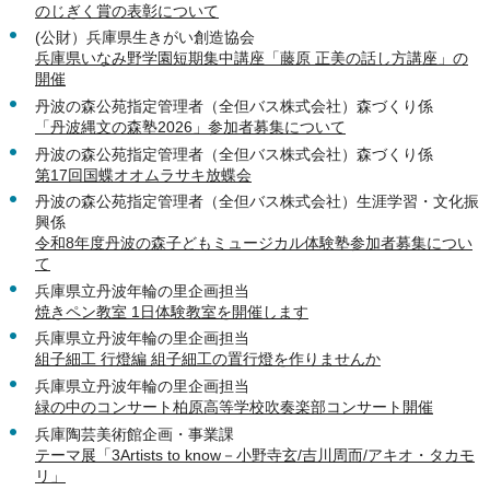
のじぎく賞の表彰について
(公財）兵庫県生きがい創造協会
兵庫県いなみ野学園短期集中講座「藤原 正美の話し方講座」の
開催
丹波の森公苑指定管理者（全但バス株式会社）森づくり係
「丹波縄文の森塾2026」参加者募集について
丹波の森公苑指定管理者（全但バス株式会社）森づくり係
第17回国蝶オオムラサキ放蝶会
丹波の森公苑指定管理者（全但バス株式会社）生涯学習・文化振
興係
令和8年度丹波の森子どもミュージカル体験塾参加者募集につい
て
兵庫県立丹波年輪の里企画担当
焼きペン教室 1日体験教室を開催します
兵庫県立丹波年輪の里企画担当
組子細工 行燈編 組子細工の置行燈を作りませんか
兵庫県立丹波年輪の里企画担当
緑の中のコンサート柏原高等学校吹奏楽部コンサート開催
兵庫陶芸美術館企画・事業課
テーマ展「3Artists to know－小野寺玄/吉川周而/アキオ・タカモ
リ」