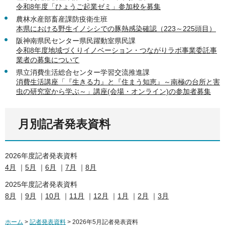
令和8年度「ひょうご起業ゼミ」参加校を募集
農林水産部畜産課防疫衛生班
本県における野生イノシシでの豚熱感染確認（223～225頭目）
阪神南県民センター県民躍動室県民課
令和8年度地域づくりイノベーション・つながりラボ事業委託事
業者の募集について
県立消費生活総合センター学習交流推進課
消費生活講座「『生きる力』と『住まう知恵』～南極の台所と害
虫の研究室から学ぶ～」講座(会場・オンライン)の参加者募集
月別記者発表資料
2026年度記者発表資料
4月
｜
5月
｜
6月
｜
7月
｜
8月
2025年度記者発表資料
8月
｜
9月
｜
10月
｜
11月
｜
12月
｜
1月
｜
2月
｜
3月
ホーム
>
記者発表資料
> 2026年5月記者発表資料