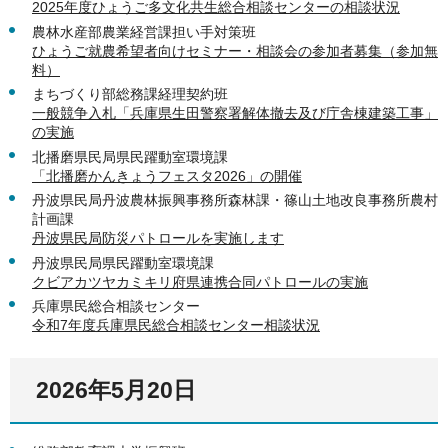
2025年度ひょうご多文化共生総合相談センターの相談状況
農林水産部農業経営課担い手対策班
ひょうご就農希望者向けセミナー・相談会の参加者募集（参加無
料）
まちづくり部総務課経理契約班
一般競争入札「兵庫県生田警察署解体撤去及び庁舎棟建築工事」
の実施
北播磨県民局県民躍動室環境課
「北播磨かんきょうフェスタ2026」の開催
丹波県民局丹波農林振興事務所森林課・篠山土地改良事務所農村
計画課
丹波県民局防災パトロールを実施します
丹波県民局県民躍動室環境課
クビアカツヤカミキリ府県連携合同パトロールの実施
兵庫県民総合相談センター
令和7年度兵庫県民総合相談センター相談状況
2026年5月20日