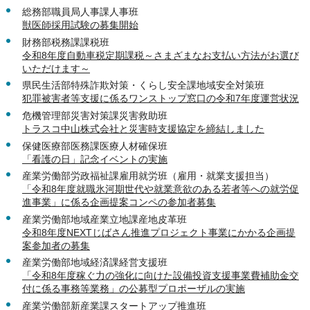
総務部職員局人事課人事班
獣医師採用試験の募集開始
財務部税務課課税班
令和8年度自動車税定期課税～さまざまなお支払い方法がお選び
いただけます～
県民生活部特殊詐欺対策・くらし安全課地域安全対策班
犯罪被害者等支援に係るワンストップ窓口の令和7年度運営状況
危機管理部災害対策課災害救助班
トラスコ中山株式会社と災害時支援協定を締結しました
保健医療部医務課医療人材確保班
「看護の日」記念イベントの実施
産業労働部労政福祉課雇用就労班（雇用・就業支援担当）
「令和8年度就職氷河期世代や就業意欲のある若者等への就労促
進事業」に係る企画提案コンペの参加者募集
産業労働部地域産業立地課産地皮革班
令和8年度NEXTじばさん推進プロジェクト事業にかかる企画提
案参加者の募集
産業労働部地域経済課経営支援班
「令和8年度稼ぐ力の強化に向けた設備投資支援事業費補助金交
付に係る事務等業務」の公募型プロポーザルの実施
産業労働部新産業課スタートアップ推進班