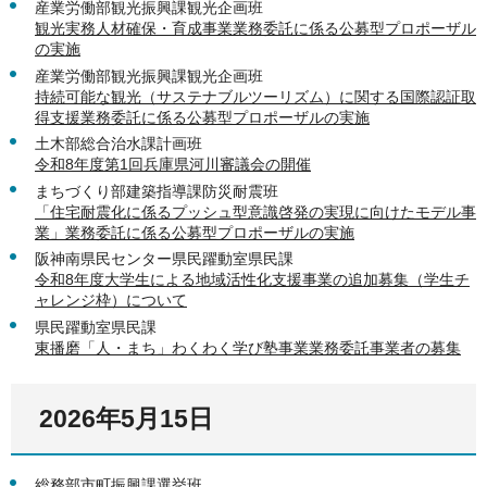
産業労働部観光振興課観光企画班
観光実務人材確保・育成事業業務委託に係る公募型プロポーザル
の実施
産業労働部観光振興課観光企画班
持続可能な観光（サステナブルツーリズム）に関する国際認証取
得支援業務委託に係る公募型プロポーザルの実施
土木部総合治水課計画班
令和8年度第1回兵庫県河川審議会の開催
まちづくり部建築指導課防災耐震班
「住宅耐震化に係るプッシュ型意識啓発の実現に向けたモデル事
業」業務委託に係る公募型プロポーザルの実施
阪神南県民センター県民躍動室県民課
令和8年度大学生による地域活性化支援事業の追加募集（学生チ
ャレンジ枠）について
県民躍動室県民課
東播磨「人・まち」わくわく学び塾事業業務委託事業者の募集
2026年5月15日
総務部市町振興課選挙班