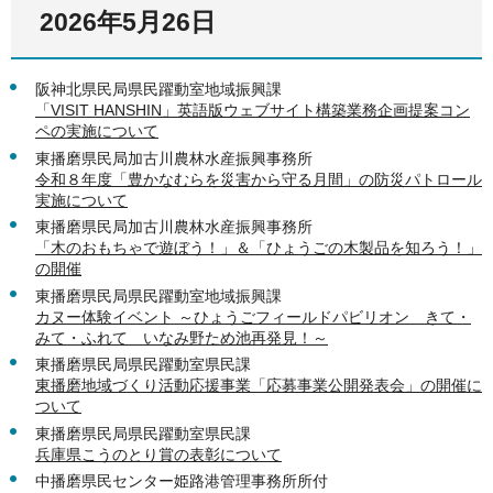
2026年5月26日
阪神北県民局県民躍動室地域振興課
「VISIT HANSHIN」英語版ウェブサイト構築業務企画提案コン
ペの実施について
東播磨県民局加古川農林水産振興事務所
令和８年度「豊かなむらを災害から守る月間」の防災パトロール
実施について
東播磨県民局加古川農林水産振興事務所
「木のおもちゃで遊ぼう！」＆「ひょうごの木製品を知ろう！」
の開催
東播磨県民局県民躍動室地域振興課
カヌー体験イベント ～ひょうごフィールドパビリオン きて・
みて・ふれて いなみ野ため池再発見！～
東播磨県民局県民躍動室県民課
東播磨地域づくり活動応援事業「応募事業公開発表会」の開催に
ついて
東播磨県民局県民躍動室県民課
兵庫県こうのとり賞の表彰について
中播磨県民センター姫路港管理事務所所付