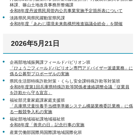
林課、篠山土地改良事務所整備課
令和8年度丹波県民局管内公共事業実施予定箇所表について
淡路県民局県民躍動室県民課
令和8年度「あわじ環境未来島構想推進協議会総会」を開催
2026年5月21日
企画部地域振興課フィールドパビリオン班
「ひょうごフィールドパビリオン専門アドバイザー派遣業務」に
係る公募型プロポーザルの実施
県民生活部特殊詐欺対策・くらし安全課特殊詐欺等対策班
令和8年度第1回兵庫県特殊詐欺等関係者連絡調整会議「従業員
を詐欺から守る宣言」
福祉部児童家庭課家庭支援班
「兵庫県児童扶養手当標準準拠システム構築業務委託業務」に係
る一般競争入札の実施
福祉部地域福祉課地域福祉班
令和8年度「善意の日」記念行事の実施
産業労働部国際局国際課地域国際化班