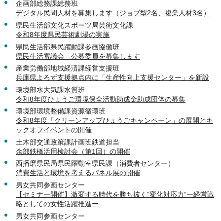
企画部総務課総務班
デジタル民間人材を募集します（ジョブ型2名、複業人材3名）
県民生活部文化スポーツ局芸術文化課
令和8年度県民芸術劇場の実施
県民生活部県民躍動課参画協働班
県民生活審議会 公募委員を募集します
産業労働部地域経済課経営支援班
兵庫県よろず支援拠点内に「生産性向上支援センター」を新設
環境部水大気課水質班
令和8年度ひょうご環境保全活動助成金助成団体の募集
環境部環境整備課資源循環班
令和8年度「クリーンアップひょうごキャンペーン」の展開とキ
ックオフイベントの開催
土木部交通政策課計画班鉄道担当
余部鉄橋活用検討会（第1回）の開催
西播磨県民局県民躍動室県民課（消費者センター）
消費生活と環境を考えるパネル展の開催
男女共同参画センター
【セミナー開催】激変する時代を勝ち抜く”変化対応力”ー経営戦
略としての女性活躍推進ー
男女共同参画センター