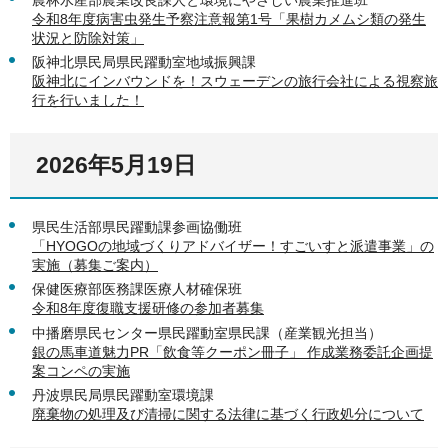
令和8年度病害虫発生予察注意報第1号「果樹カメムシ類の発生
状況と防除対策」
阪神北県民局県民躍動室地域振興課
阪神北にインバウンドを！スウェーデンの旅行会社による視察旅
行を行いました！
2026年5月19日
県民生活部県民躍動課参画協働班
「HYOGOの地域づくりアドバイザー！すごいすと派遣事業」の
実施（募集ご案内）
保健医療部医務課医療人材確保班
令和8年度復職支援研修の参加者募集
中播磨県民センター県民躍動室県民課（産業観光担当）
銀の馬車道魅力PR「飲食等クーポン冊子」 作成業務委託企画提
案コンペの実施
丹波県民局県民躍動室環境課
廃棄物の処理及び清掃に関する法律に基づく行政処分について