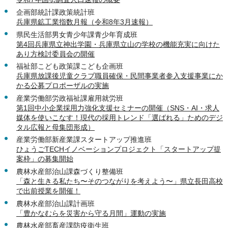
企画部統計課政策統計班
兵庫県鉱工業指数月報（令和8年3月速報）
県民生活部男女青少年課青少年育成班
第4回兵庫県立神出学園・兵庫県立山の学校の機能充実に向けた
あり方検討委員会の開催
福祉部こども政策課こども企画班
兵庫県放課後児童クラブ職員確保・民間事業者参入支援事業にか
かる公募プロポーザルの実施
産業労働部労政福祉課雇用就労班
第1回中小企業採用力強化支援セミナーの開催（SNS・AI・求人
媒体を使いこなす！現代の採用トレンド「選ばれる」ためのデジ
タル広報と母集団形成）
産業労働部新産業課スタートアップ推進班
ひょうごTECHイノベーションプロジェクト「スタートアップ提
案枠」の募集開始
農林水産部治山課森づくり整備班
「森と生きる私たち〜そのつながりを考えよう〜」県立長田高校
で出前授業を開催！
農林水産部治山課計画班
「豊かなむらを災害から守る月間」運動の実施
農林水産部畜産課防疫衛生班