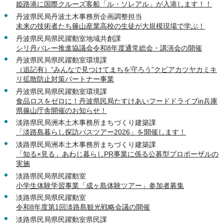
姫路港に国際クルーズ客船「ル・ソレアル」が入港します！！
丹波県民局丹波土木事務所企画調整担当
未来の技術者たち篠山産業高校の生徒が大規模現場で学ぶ！
丹波県民局県民躍動室地域共創課
シリ丹バレー推進協議会令和8年度通常総会・講演会の開催
丹波県民局県民躍動室環境課
（追記有）“みんなで見つけてまちを守ろう”クビアカツヤカミキ
リ拡散防止対策パートナー事業
丹波県民局県民躍動室環境課
食品ロスをゼロに！丹波県民局たすけあいフードドライブin兵庫
県篠山庁舎開催のお知らせ！
淡路県民局洲本土木事務所まちづくり建築課
「淡路島暮らし探訪バスツアー2026」を開催します！
淡路県民局洲本土木事務所まちづくり建築課
「知る×見る」あわじ暮らしPR事業に係る公募型プロポーザルの
実施
淡路県民局県民躍動室
小学生体験学習事業「成ヶ島体験ツアー」参加者募集
淡路県民局県民躍動室
令和8年度第1回淡路島観光戦略会議の開催
淡路県民局県民躍動室県民課