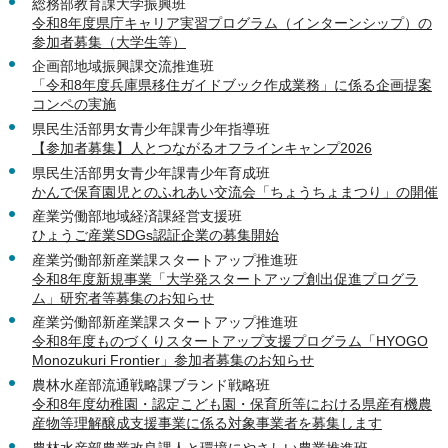
総務部教育課大学振興班
令和8年度県庁キャリア実習プログラム（インターンシップ）の
参加者募集（大学生等）
企画部地域振興課交流推進班
「令和8年度兵庫県移住ガイドブック作成業務」に係る企画提案
コンペの実施
県民生活部男女青少年課青少年指導班
【参加者募集】人とつながるオフラインキャンプ2026
県民生活部男女青少年課青少年育成班
かんで保育園児とのふれあい交流会「ちょうちょまつり」の開催
産業労働部地域経済課経営支援班
ひょうご産業SDGs認証企業の募集開始
産業労働部新産業課スタートアップ推進班
令和8年度新規事業「大学発スタートアップ創出促進プログラ
ム」研究者等募集のお知らせ
産業労働部新産業課スタートアップ推進班
令和8年度ものづくりスタートアップ支援プログラム「HYOGO
Monozukuri Frontier」参加者募集のお知らせ
農林水産部流通戦略課ブランド戦略班
令和8年度幼稚園・認定こども園・保育所等における県産有機農
産物等理解醸成支援事業に係る対象事業者を募集します
農林水産部農業改良課人と環境にやさしい農業推進班