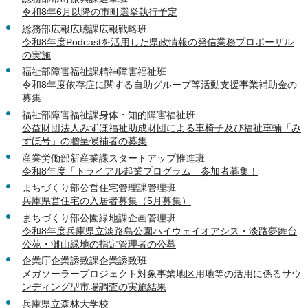
令和8年6月以降の市町選挙執行予定
総務部広報広聴課広報戦略班
令和8年度Podcastを活用した県政情報の発信業務プロポーザル
の実施
福祉部障害福祉課精神障害福祉班
令和8年度依存症に関する自助グループ等活動支援事業補助金の
募集
福祉部障害福祉課身体・知的障害福祉班
公益財団法人みずほ福祉助成財団による車椅子及び福祉車輛「み
ずほ号」の贈呈候補者の募集
産業労働部新産業課スタートアップ推進班
令和8年度「トライアル起業プログラム」参加者募集！
まちづくり部公営住宅管理課管理班
兵庫県営住宅の入居者募集（5月募集）
まちづくり部公園緑地課企画管理班
令和8年度兵庫県立淡路島公園ハイウェイオアシス・淡路夢舞台
公苑・灘山緑地の指定管理者の公募
企業庁企業誘致課企業誘致班
メガソーラープロジェクト対象事業地区用地等の活用に係るサウ
ンディング型市場調査の実施結果
兵庫県立森林大学校