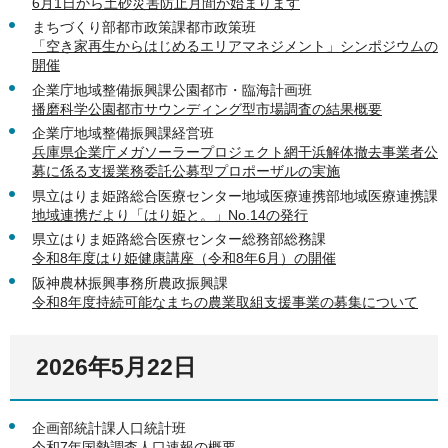
6月1日から土砂災害防止月間が始まります
まちづくり部都市政策課都市政策班
「空き家再生からはじめるエリアマネジメント」シンポジウムの
開催
企業庁地域整備振興課公園都市・臨海計画班
播磨科学公園都市サウンディング型市場調査の結果概要
企業庁地域整備振興課経営班
兵庫県企業庁メガソーラープロジェクト網干浜解体撤去事業者公
募に係る支援業務委託公募型プロポーザルの実施
県立はりま姫路総合医療センター地域医療連携部地域医療連携課
地域連携だより「はり姫と。」No.14の発行
県立はりま姫路総合医療センター総務部総務課
令和8年度はり姫健康講座（令和8年6月）の開催
阪神農林振興事務所農政振興課
令和8年度持続可能なまちの農業取組支援事業の募集について
2026年5月22日
企画部統計課人口統計班
令和7年国勢調査人口速報の概要