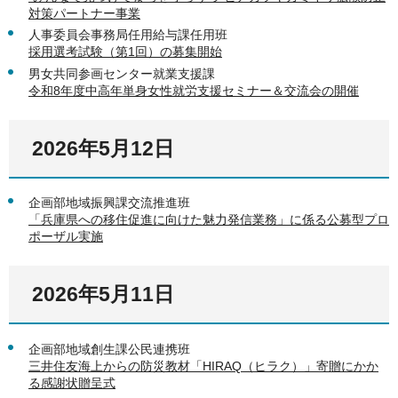
対策パートナー事業
人事委員会事務局任用給与課任用班
採用選考試験（第1回）の募集開始
男女共同参画センター就業支援課
令和8年度中高年単身女性就労支援セミナー＆交流会の開催
2026年5月12日
企画部地域振興課交流推進班
「兵庫県への移住促進に向けた魅力発信業務」に係る公募型プロ
ポーザル実施
2026年5月11日
企画部地域創生課公民連携班
三井住友海上からの防災教材「HIRAQ（ヒラク）」寄贈にかか
る感謝状贈呈式