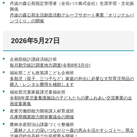
丹波の森公苑指定管理者（全但バス株式会社）生涯学習・文化振
興係
丹波の森公苑生活創造活動グループサポート事業「オリジナルパ
ンづくり」の開催
2026年5月27日
企画部統計課経済統計班
毎月勤労統計調査地方調査(令和8年3月分)
福祉部こども政策課こども企画班
多胎児（双子、三つ子など）家庭の外出に必要な大型育児用品の
購入・レンタル費用を補助します
福祉部児童家庭課児童福祉班
令和8年度児童養護施設の子どもたちの夢ふれあい交流事業の企
画提案募集
産業労働部能力開発課人材育成班
兵庫県職業能力開発審議会の開催
農林水産部治山課森づくり整備班
「森林と人との深いつながり〜森の恵みを活かすシゴト〜」県立
北神戸総合高校で出前授業を開催！