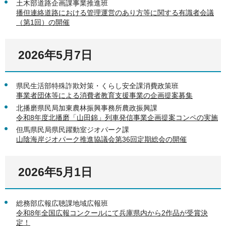
土木部道路企画課事業推進班
播但連絡道路における管理運営のあり方等に関する有識者会議
（第1回）の開催
2026年5月7日
県民生活部特殊詐欺対策・くらし安全課消費政策班
事業者団体等による消費者教育支援事業の企画提案募集
北播磨県民局加東農林振興事務所農政振興課
令和8年度北播磨「山田錦」列車発信事業企画提案コンペの実施
但馬県民局県民躍動室ジオパーク課
山陰海岸ジオパーク推進協議会第36回定期総会の開催
2026年5月1日
総務部広報広聴課地域広報班
令和8年全国広報コンクールにて兵庫県内から2作品が受賞決
定！