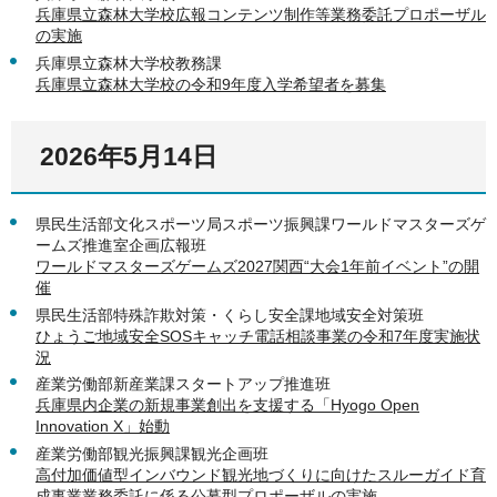
兵庫県立森林大学校広報コンテンツ制作等業務委託プロポーザル
の実施
兵庫県立森林大学校教務課
兵庫県立森林大学校の令和9年度入学希望者を募集
2026年5月14日
県民生活部文化スポーツ局スポーツ振興課ワールドマスターズゲ
ームズ推進室企画広報班
ワールドマスターズゲームズ2027関西“大会1年前イベント”の開
催
県民生活部特殊詐欺対策・くらし安全課地域安全対策班
ひょうご地域安全SOSキャッチ電話相談事業の令和7年度実施状
況
産業労働部新産業課スタートアップ推進班
兵庫県内企業の新規事業創出を支援する「Hyogo Open
Innovation X」始動
産業労働部観光振興課観光企画班
高付加価値型インバウンド観光地づくりに向けたスルーガイド育
成事業業務委託に係る公募型プロポーザルの実施