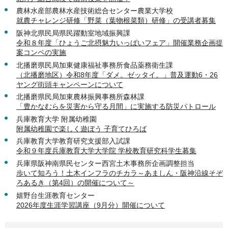
農林水産部農林水産技術総合センター農業大学校
就農チャレンジ研修「野菜（葉物根菜類）研修」の受講者募集
阪神北県民局県民躍動室地域振興課
令和８年度「ひょうご北摂魅力いっぱいフェア」開催業務企画提
案コンペの実施
北播磨県民局加東健康福祉事務所食品薬務衛生課
（北播磨地区）令和8年度「ダメ。ゼッタイ。」普及運動6・26
ヤング街頭キャンペーンについて
北播磨県民局加東農林振興事務所森林課
「豊かなむらを災害から守る月間」に実施する防災パトロール
兵庫教育大学 附属幼稚園
附属幼稚園で楽しく遊ぼう 子育てひろば
兵庫教育大学教育研究支援部入試課
令和９年度兵庫教育大学大学院 学校教育研究科学生募集
兵庫県阪神南県民センター西宮土木事務所企画調整担当
歩いて知ろう！土木インフラのチカラ～あましん・阪神沿線そぞ
ろあるき（第4回）の開催について～
嬉野台生涯教育センター
2026年度生涯学習講座（9月分）開催について