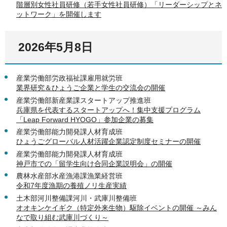
階層別女性社員研修（若手女性社員研修）「リーダーシップとネ
ットワーク」を開催します
2026年5月8日
産業労働部労政福祉課雇用就労班
業界研究＆ひょうご企業と学生の交流会の開催
産業労働部新産業課スタートアップ推進班
兵庫県を代表するスタートアップへ！集中支援プログラム
「Leap Forward HYOGO」参加企業の募集
産業労働部能力開発課人材育成班
ひょうごグローバル人材活躍企業認定制度セミナーの開催
産業労働部能力開発課人材育成班
神戸市での「留学生向け合同企業説明会」の開催
農林水産部水産漁港課漁業経営班
令和7年度漁期の養殖ノリ生産実績
土木部河川整備課河川・武庫川整備班
オオキンケイギク（特定外来生物）駆除イベントの開催 ～みん
なで取り組む武庫川づくり～