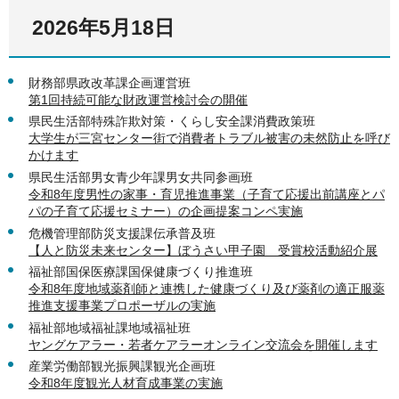
2026年5月18日
財務部県政改革課企画運営班
第1回持続可能な財政運営検討会の開催
県民生活部特殊詐欺対策・くらし安全課消費政策班
大学生が三宮センター街で消費者トラブル被害の未然防止を呼び
かけます
県民生活部男女青少年課男女共同参画班
令和8年度男性の家事・育児推進事業（子育て応援出前講座とパ
パの子育て応援セミナー）の企画提案コンペ実施
危機管理部防災支援課伝承普及班
【人と防災未来センター】ぼうさい甲子園＿受賞校活動紹介展
福祉部国保医療課国保健康づくり推進班
令和8年度地域薬剤師と連携した健康づくり及び薬剤の適正服薬
推進支援事業プロポーザルの実施
福祉部地域福祉課地域福祉班
ヤングケアラー・若者ケアラーオンライン交流会を開催します
産業労働部観光振興課観光企画班
令和8年度観光人材育成事業の実施