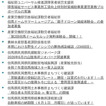
福祉部ユニバーサル推進課障害者就労支援班
障害福祉サービス事業所工賃向上特別対策補助事業運営業務プロ
ポーザルの実施
産業労働部労政福祉課勤労者福祉班
但馬ドームサマーミュージアム「親子ドローン操縦体験会」の参
加者募集
産業労働部労政福祉課勤労者福祉班
「第2回但馬ドームモルック無料体験会」開催！！
農林水産部畜産課防疫衛生班
本県における野生イノシシでの豚熱感染確認（234頭目）
但馬県民局県民躍動室ジオパーク課
2026年6月の山陰海岸ジオパーク関連事業
但馬県民局県民躍動室地域振興課（産業観光担当）
令和７年度但馬地域スキー客入込状況
但馬県民局豊岡土木事務所まちづくり建築課
「景観遺産の登録記念プレート」贈呈・設置式を行います！～北
但大震災からの復興を今に伝える「豊岡震災復興遺産」～
但馬県民局豊岡土木事務所まちづくり建築課
「移住者＆市民交流会 ㏌ 養父市」の開催
但馬県民局豊岡県税事務所課税第1課
自動車税の納期限（６月１日 月曜日）が迫っています！