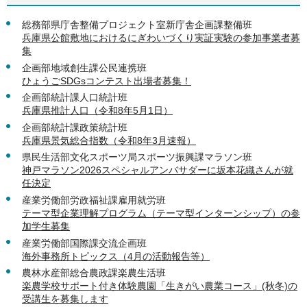
総務部県庁舎整備プロジェクト室新庁舎企画課整備班
兵庫県公館敷地におけるにぎわいづくり実証実験の参加事業者募
集
企画部地域創生課公民連携班
ひょうごSDGsコンテスト出場者募集！
企画部統計課人口統計班
兵庫県推計人口（令和8年5月1日）
企画部統計課政策統計班
兵庫県景気総合指数（令和8年3月速報）
県民生活部文化スポーツ局スポーツ振興課マラソン班
神戸マラソン2026スペシャルアンバサダーに坂本花織さんが就
任決定
産業労働部労政福祉課雇用就労班
テーマ型企業理解プログラム（テーマ型インターンシップ）の参
加学生募集
産業労働部国際課交流企画班
海外事務所トピックス（4月の活動報告等）
農林水産部総合農政課楽農生活班
楽農学校サポート付き体験農園「生きがい農業コース」(秋冬)の
受講生を募集します