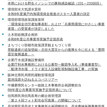
本県における野生イノシシでの豚熱感染確認（231～233頭目）
環境部水大気課水質班
令和8年度瀬戸内海環境保全推進ポスター入選者の決定
環境部環境政策課政策班
「環境保全功労者知事表彰」および「兵庫県環境にやさしい事業
者賞」の受賞者が決定しました
土木部総務課企画班
令和8年度公共事業等実施予定箇所表
まちづくり部都市政策課景観まちづくり班
景観遺産の追加登録～北但大震災からの復興を今に伝える「豊岡
震災復興遺産」～
企業庁水道課施設整備班
企業庁利水事務所における公募型一般競争入札（事後審査型）
「船津浄水場 ドライ炭注入設備監視制御設備工事」の実施
阪神北県民局県民躍動室環境課
皿池湿原を訪ねるエコバスツアー
中播磨県民センター姫路土木事務所企画調整担当
R8年度公共事業等実施予定箇所表について
但馬県民局但馬長寿の郷企画管理課
「第２４回フォト彩光会写真展」の開催について
丹波県民局丹波土木事務所企画調整担当、丹波農林振興事務所森