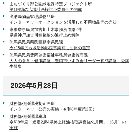
まちづくり部公園緑地課特定プロジェクト班
第1回緑の広域計画検討小委員会の開催
出納局物品管理課物品班
インターネットオークションを活用した不用物品等の売却
東播磨県民局加古川土木事務所道路2課
県道神戸加古川姫路線の通行止め解除
但馬県民局県民躍動室県民課
令和8年度地域活動応援事業補助団体の選定
但馬県民局豊岡健康福祉事務所健康管理課
大人の食育・健康講座～豊岡市いずみ会リーダー養成講座～受講
生募集
2026年5月28日
財務部税務課税制企画班
インターネット公売の実施（令和8年度第2回）
財務部税務課課税班
令和8年度「近畿2府4県路上軽油抜取調査強化月間」（6月）の
実施