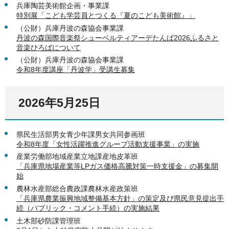
兵庫陶芸美術館企画・事業課
特別展「こども学芸員とつくる『夏のこども美術館』」
（公財）兵庫丹波の森協会事業課
丹波の森国際音楽祭シューベルティアーデたんば2026ふるさと
音楽ひろばについて
（公財）兵庫丹波の森協会事業課
令和8年度講座「丹波学」受講生募集
2026年5月25日
県民生活部男女青少年課男女共同参画班
令和8年度「女性活躍推進グループ活動支援事業」の実施
産業労働部地域産業立地課産地皮革班
「兵庫県地場産業等LPガス価格高騰対策一時支援金」の募集開
始
農林水産部総合農政課農林水産政策班
「兵庫県農業振興地域整備基本方針」の策定及び県民意見提出手
続（パブリック・コメント手続）の実施結果
土木部砂防課管理班