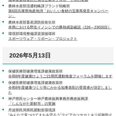
農林水産部流通戦略課ブランド戦略班
第6回兵庫県地産地消「おいしい食材の宝庫再発見キャンペー
ン」
農林水産部畜産課防疫衛生班
本県における野生イノシシでの豚熱感染確認（226～230頭目）
環境部環境整備課資源循環班
スポーツウェア・リボーン・プロジェクト
2026年5月13日
保健医療部健康増進課健康政策班
令和8年度健康ひょうご21県民運動推進フォーラムを開催します
保健医療部健康増進課健康政策班
令和8年度健康づくり等にかかる知事表彰の受賞者が決定しまし
た
神戸県民センター神戸農林振興事務所農政振興課
「しんながた新鮮市」の実施
丹波県民局県民躍動室環境課
“みんなで見つけてまちを守ろう”クビアカツヤカミキリ拡散防止