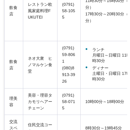
11時30分～15時00分（L
レストラン欧
(0791)
分）
飲食
風家庭料理F
58-105
店
17時30分～20時30分（L
UKUTEI
5
分）
(0791)
ランチ
59-806
月曜日～日曜日 11時
ネオ大衆 ヒ
時30分
1
飲食
ノマルケン食
ディナー
店
(080)8
堂
土曜日・日曜日 17時
913-39
時30分
26
美容・理容タ
(0791)
理美
カモリヘアー
58-071
10時00分～18時00分
容
チェーン
5
交流
住民交流コー
スペ
8時30分～19時45分