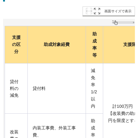
画面サイズで表示
助
支援
成
の区
助成対象経費
支援限
率
分
等
減
免
貸付
率
料の
貸付料
1/2
減免
以
内
計100万円
【改装費の助成
円を限度とす
助
内装工事費、外装工事
成
改装
費、
率