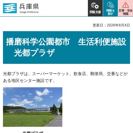
情報を
災害・安全
閲覧支援
探す
情報
更新日：2026年8月4日
播磨科学公園都市
生
活利便施設
光
都プラザ
光都プラザは、スーパーマーケット、飲食店、郵便局、交番などが
ある地区センター施設です。