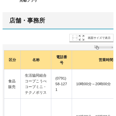
光都プラザ
店舗・事務所
画面サイズで表示
電話番
区分
名称
営業時間
号
生活協同組合
(0791)
食品
コープこうべ
58-127
10時00分～20時00分
販売
コープミニ・
1
テクノポリス