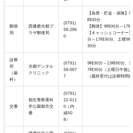
【為替・貯金・保険】9時
時00分
(0791)
郵便
西播磨光都プ
【郵便】9時00分～17時
58-286
局
ラザ郵便局
【キャッシュコーナー】
0
分～17時30分、土曜9時
30分
診療
(0791)
9時30分～13時00分、1
所
光都デンタル
58-007
7時30分（土曜日午後
（歯
クリニック
7
（最終受付は診療時間終
科）
(0791)
相生警察署科
22-011
交番
学公園都市交
0（内
番
線50
8）