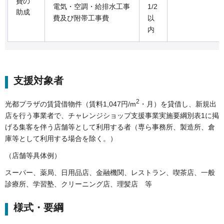
費の
電気・空調・給排水工事
1/2
助成
費及び附帯工事費
以
内
支援対象者
2
光都プラザの賃貸借物件（賃料1,047円/m
・月）を貸借し、新規出
店を行う事業者で、チャレンジショップ支援事業実施要綱別表1に掲
げる集客を伴う店舗等として利用する者（専ら事務所、製造所、倉
庫等として利用する場合を除く。）
（店舗等具体例）
スーパー、薬局、日用品店、金融機関、レストラン、喫茶店、一般
診療所、学習塾、クリーニング店、理髪店 等
様式・要綱