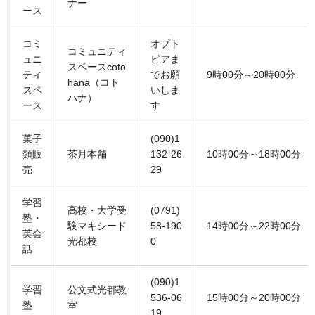
ナー
ース
コミ
オプト
コミュニティ
ュニ
ピアま
スペースcoto
ティ
でお願
9時00分～20時00分
hana（コト
スペ
いしま
ハナ）
ース
す
菓子
(090)1
類販
茶月本舗
132-26
10時00分～18時00分
売
29
学習
高校・大学受
(0791)
塾・
験マキシード
58-190
14時00分～22時00分
英会
光都校
0
話
(090)1
学習
公文式光都教
536-06
15時00分～20時00分
塾
室
19