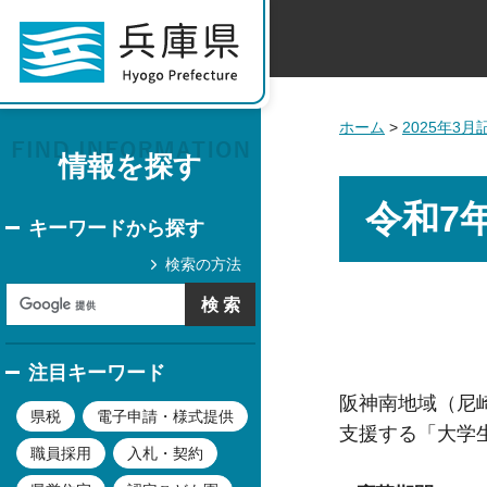
ホーム
>
2025年3
情報を探す
令和7
キーワードから探す
検索の方法
注目キーワード
阪神南地域（尼
県税
電子申請・様式提供
支援する「大学
職員採用
入札・契約