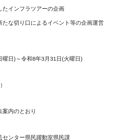
したインフラツアーの企画
新たな切り口によるイベント等の企画運営
日曜日)～令和8年3月31日(火曜日)
位）
集案内のとおり
民センター県民躍動室県民課