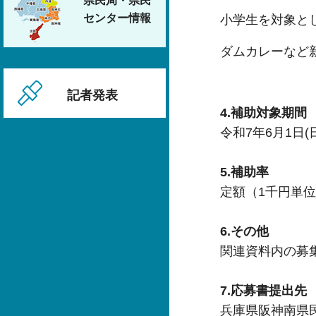
県民局・県民
センター情報
小学生を対象と
ダムカレーなど
記者発表
4.補助対象期間
令和7年6月1日(
5.補助率
定額（1千円単
6.その他
関連資料内の募
7.応募書提出先
兵庫県阪神南県