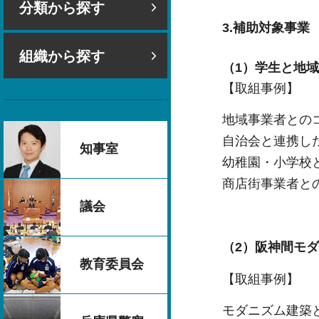
分類から探す
3.補助対象事業
組織から探す
（1）学生と地
【取組事例】
地域事業者との
自治会と連携し
知事室
幼稚園・小学校
商店街事業者と
議会
（2）阪神間モ
教育委員会
【取組事例】
モダニズム建築