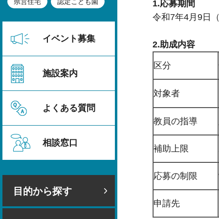
県営住宅
認定こども園
1.応募期間
令和7年4月9日
イベント募集
2.助成内容
区分
施設案内
対象者
よくある質問
教員の指導
相談窓口
補助上限
応募の制限
目的から探す
申請先