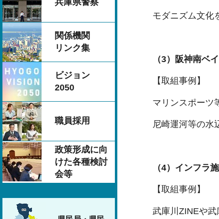
兵庫県警察
モダニズム文化
関係機関
リンク集
（3）阪神南ベ
ビジョン
【取組事例】
2050
マリンスポーツ
職員採用
尼崎運河等の水
政策形成に向
けた各種検討
（4）インフラ
会等
【取組事例】
武庫川ZINEや