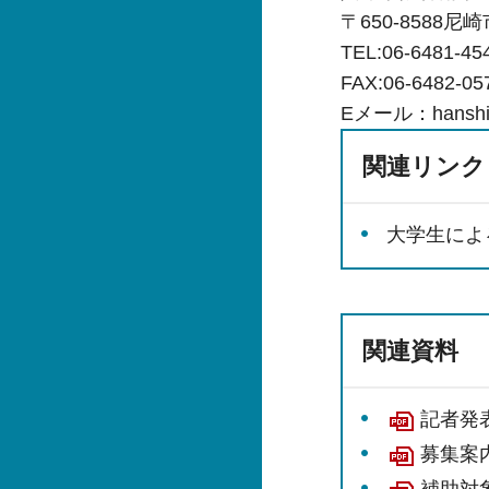
〒650-8588
TEL:06-6481-45
FAX:06-6482-05
Eメール：hanshinm
関連リンク
大学生によ
関連資料
記者発表
募集案内