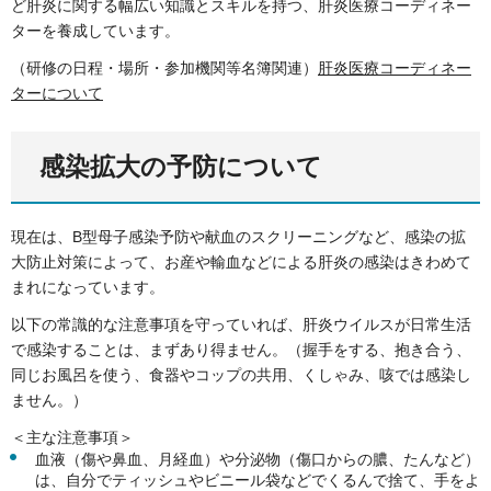
ど肝炎に関する幅広い知識とスキルを持つ、肝炎医療コーディネー
ターを養成しています。
（研修の日程・場所・参加機関等名簿関連）
肝炎医療コーディネー
ターについて
感染拡大の予防について
現在は、B型母子感染予防や献血のスクリーニングなど、感染の拡
大防止対策によって、お産や輸血などによる肝炎の感染はきわめて
まれになっています。
以下の常識的な注意事項を守っていれば、肝炎ウイルスが日常生活
で感染することは、まずあり得ません。（握手をする、抱き合う、
同じお風呂を使う、食器やコップの共用、くしゃみ、咳では感染し
ません。）
＜主な注意事項＞
血液（傷や鼻血、月経血）や分泌物（傷口からの膿、たんなど）
は、自分でティッシュやビニール袋などでくるんで捨て、手をよ