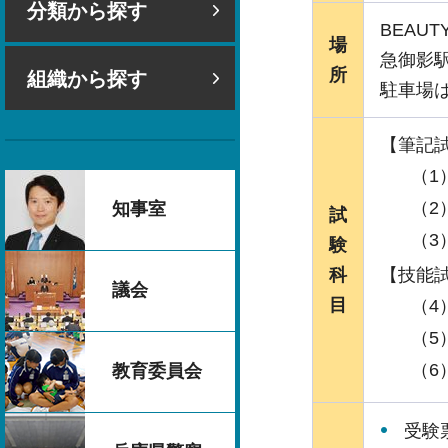
分類から探す
BEAU
場
急御影駅
所
組織から探す
駐車場
【筆記
（1
（2
知事室
試
（3
験
科
【技能
議会
目
（4
（5
（6
教育委員会
受験