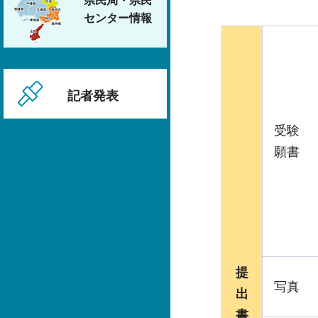
県民局・県民
センター情報
記者発表
受験
願書
提
写真
出
書