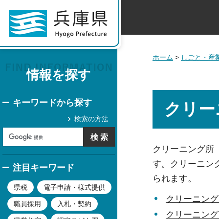
ホーム
>
しごと・産
情報を探す
キーワードから探す
クリー
検索の方法
クリーニング所
す。クリーニン
注目キーワード
られます。
県税
電子申請・様式提供
クリーニング
職員採用
入札・契約
クリーニング