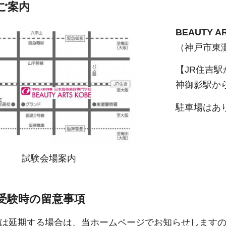
ご案内
BEAUTY 
（神戸市東灘
【JR住吉駅
神御影駅か
駐車場はあ
試験会場案内
受験時の留意事項
は延期する場合は、当ホームページでお知らせします