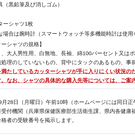
具（黒鉛筆及び消しゴム）
ターシャツ1枚
な場合は腕時計（スマートウォッチ等多機能時計は使用
ターシャツの規格】
、大人男性用、白無地、長袖、綿100パーセント又はポ
憶処理のしていないもの、背中にタックのあるもの、事
を満たしているカッターシャツが手に入りにくい状況の
す。なお、シャツの具体的な購入先等については、ご案
9月28日（月曜日）午前10時（ホームページには同日
書受付機関（兵庫県保健医療部生活衛生課、県内各健康
合格者の受験番号を掲示します。