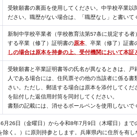
受験願書の裏面を使用してください。中学校卒業以
ださい。職歴がない場合は、「職歴なし」と書いて
新制中学校卒業者（学校教育法第57条に規定する
する卒業（修了）証明書の
原本
、卒業（修了）証書
しの場合は原本を持参の上、受付機関において本証
受験願書と卒業証明書等の氏名が異なるときは、戸
人である場合には、住民票その他の当該者に係る書
さい。ただし、郵送する場合は原本を添付してくだ
を貼付した返信用封筒を同封してください。
書類の記載には、消せるボールペンを使用しないで
年6月26日（金曜日）から令和8年7月9日（木曜日）ま
を除く。）に原則持参とします。兵庫県内に住所を有し