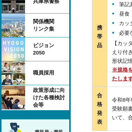
兵庫県警察
筆記
昼食
関係機関
カッ
携
リンク集
必要
帯
【カッ
ビジョン
品
えり付き
2050
形状記
※規格
職員採用
たしま
政策形成に向
合
けた各種検討
令和8年
格
会等
受験願
発
いて、
表