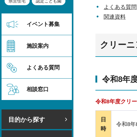
県営住宅
認定こども園
よくある質問
関連資料
イベント募集
クリーニ
施設案内
よくある質問
令和8年
相談窓口
令和8年度クリ
目的から探す
日
令和8年
時