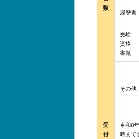
類
履歴書
受験
資格
書類
その他
受
令和8
付
時まで