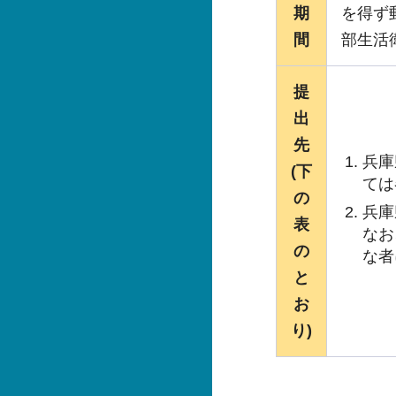
期
を得ず
間
部生活
提
出
先
兵庫
(下
ては
の
兵庫
表
なお
の
な者
と
お
り)