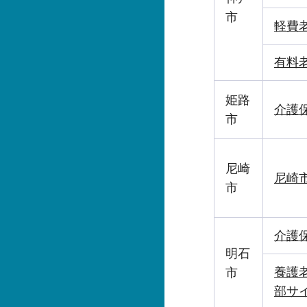
市
軽費
有料
姫路
介護
市
尼崎
尼崎
市
介護
明石
養護
市
部サ