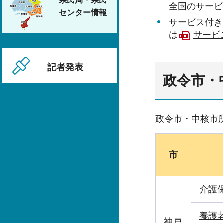
県民局・県民
全国のサービ
センター情報
サービス付き
は
サービ
記者発表
政令市・
政令市・中核市
市
介護
養護
神戸