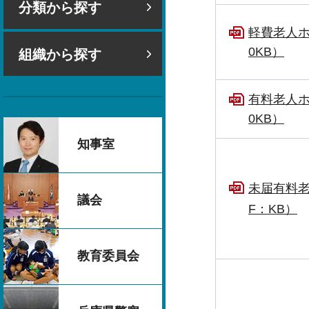
分類から探す
軽費老人ホ
0KB）
組織から探す
有料老人ホ
0KB）
知事室
未届有料老
議会
F：KB）
教育委員会