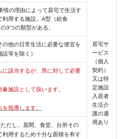
事情の理由によって居宅で生活す
で利用する施設。A型（給食
の3つの類型がある。
居宅サ
その他の日常生活に必要な便宜を
ービス
施設等を除く）
（個人
契約）
ムに該当するが、県に対して必要
又は特
定施設
対象施設として扱います。
入居者
生活介
出を指導します。
護の適
用あり
上(ただし、居間、食堂、台所その
て利用するため十分な面積を有す