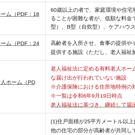
60歳以上の者で、家庭環境や住宅
ーム（PDF：18
ることが困難な者が、低額な料金
型）、B型（自炊型）、ケアハウス
高齢者を入所させ、食事の提供や
ーム（PDF：24
提供する施設（ただし、老人福祉
老人福祉法に定める有料老人ホー
な届け出が行われていない施設
人ホーム（PD
※介護保険における住所地特例の
※一覧は令和6年9月19日時点
老人福祉法に基づき、継続して届
(1)住戸面積が25平方メートル以
他の住宅の部分が高齢者が共同し