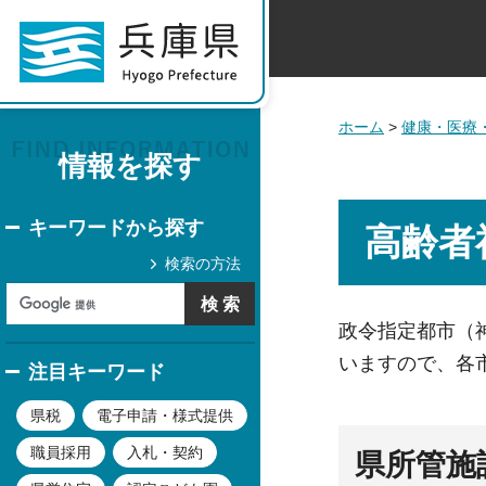
ホーム
>
健康・医療
情報を探す
キーワードから探す
高齢者
検索の方法
政令指定都市（
いますので、各
注目キーワード
県税
電子申請・様式提供
職員採用
入札・契約
県所管施