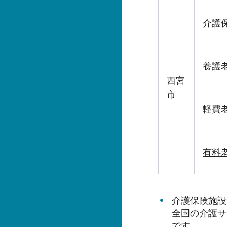
介護
養護
西宮
市
軽費
有料
介護保険施設
全国の介護サ
です。