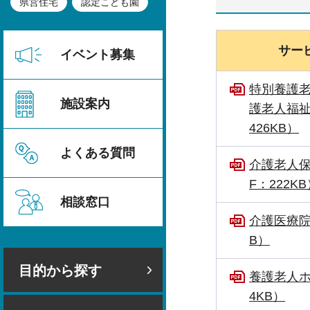
県営住宅
認定こども園
サー
イベント募集
特別養護
施設案内
護老人福祉
426KB）
よくある質問
介護老人保
F：222K
相談窓口
介護医療院
B）
目的から探す
養護老人ホ
4KB）