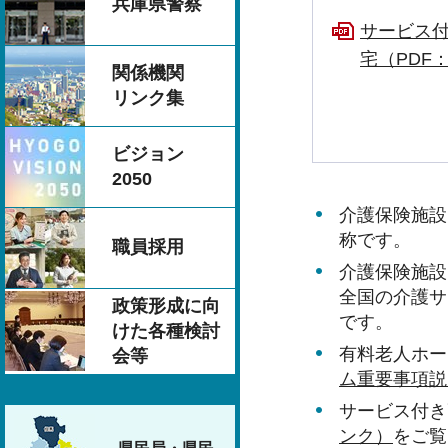
兵庫県警察
サービス
宅（PDF：
関係機関
リンク集
ビジョン
2050
介護保険施設
称です。
職員採用
介護保険施設
全国の介護サ
政策形成に向
です。
けた各種検討
有料老人ホー
会等
ム重要事項説
サービス付き
ンク）
をご覧