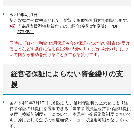
令和7年4月1日
新たな県の制度融資として、協調支援型特別貸付を創設します。
「協調支援型特別貸付」のご紹介(令和8年度版)（PDF：
273KB）
同時にプロパー融資(信用保証協会の保証をつけない融資)を受け
ることなどを条件に信用保証料の3分の1
（または4分の1）につ
いて国から補助を受けることができる貸付です。
経営者保証によらない資金繰りの支
援
国が令和6年3月15日に創設した、信用保証料の上乗せにより経
営者保証の非提供を選択できる「事業者選択型経営者保証非提供
制度（横断的制度）」について、本県中小企業融資制度において
も、原則として全ての制度融資メニューで適用可能となっていま
す。