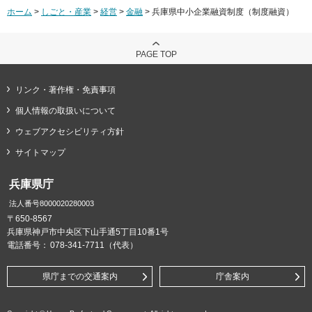
ホーム
>
しごと・産業
>
経営
>
金融
> 兵庫県中小企業融資制度（制度融資）
PAGE TOP
リンク・著作権・免責事項
個人情報の取扱いについて
ウェブアクセシビリティ方針
サイトマップ
兵庫県庁
法人番号8000020280003
〒650-8567
兵庫県神戸市中央区下山手通5丁目10番1号
電話番号：
078-341-7711（代表）
県庁までの交通案内
庁舎案内