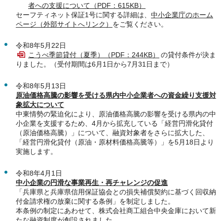
者への支援について（PDF：615KB）
セーフティネット保証1号に関する詳細は、
中小企業庁のホーム
ページ（外部サイトへリンク）
をご覧ください。
令和8年5月22日
こうべ季節貸付（夏季）（PDF：244KB）
の貸付条件が決ま
りました。（受付期間は6月1日から7月31日まで）
令和8年5月13日
原油価格高騰の影響を受ける県内中小企業者への資金繰り支援対
象拡大について
中東情勢の緊迫化により、原油価格高騰の影響を受ける県内の中
小企業を支援するため、4月から拡充している「経営円滑化貸付
（原油価格高騰）」について、融資対象者をさらに拡大した、
「経営円滑化貸付（原油・原材料価格高騰等）」を5月18日より
実施します。
令和8年4月1日
中小企業の円滑な事業再生・再チャレンジの促進
「兵庫県と兵庫県信用保証協会との損失補償契約に基づく回収納
付金請求権の放棄に関する条例」を制定しました。
本条例の制定にあわせて、株式会社商工組合中央金庫において新
たな融資制度が創設されました。