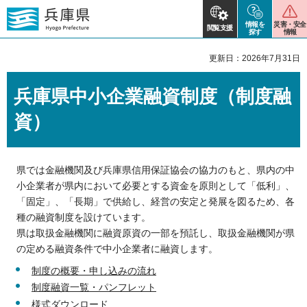
情報を
災害・安全
閲覧支援
探す
情報
更新日：2026年7月31日
兵庫県中小企業融資制度（制度融
資）
県では金融機関及び兵庫県信用保証協会の協力のもと、県内の中
小企業者が県内において必要とする資金を原則として「低利」、
「固定」、「長期」で供給し、経営の安定と発展を図るため、各
種の融資制度を設けています。
県は取扱金融機関に融資原資の一部を預託し、取扱金融機関が県
の定める融資条件で中小企業者に融資します。
制度の概要・申し込みの流れ
制度融資一覧・パンフレット
様式ダウンロード