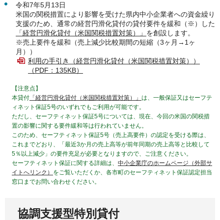
令和7年5月13日
米国の関税措置により影響を受けた県内中小企業者への資金繰り
支援のため、通常の経営円滑化貸付の貸付要件を緩和（※）した
「経営円滑化貸付（米国関税措置対策）」
を創設します。
※売上要件を緩和（売上減少比較期間の短縮（3ヶ月→1ヶ
月））
利用の手引き（経営円滑化貸付（米国関税措置対策））
（PDF：135KB）
【注意点】
本貸付
「経営円滑化貸付（米国関税措置対策）」
は、一般保証又はセーフテ
ィネット保証5号のいずれでもご利用が可能です。
ただし、セーフティネット保証5号については、現在、今回の米国の関税措
置の影響に関する要件緩和等は行われていません。
このため、セーフティネット保証5号（売上高要件）の認定を受ける際は、
これまでどおり、「最近3か月の売上高等が前年同期の売上高等と比較して
5％以上減少」の要件充足が必要となりますので、ご注意ください。
セーフティネット保証に関する詳細は、
中小企業庁のホームページ（外部サ
イトへリンク）
をご覧いただくか、各市町のセーフティネット保証認定担当
窓口までお問い合わせください。
協調支援型特別貸付