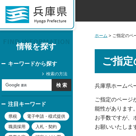
ホーム
> ご指定のペ
情報を探す
ご指定
キーワードから探す
検索の方法
兵庫県ホームペー
ご指定のページ
注目キーワード
能性があります
県税
電子申請・様式提供
お手数ですが、
お願いいたしま
職員採用
入札・契約