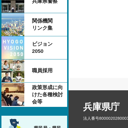
兵庫県警察
関係機関
リンク集
ビジョン
2050
職員採用
政策形成に向
けた各種検討
会等
兵庫県庁
法人番号800002028000