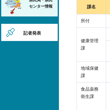
県民局・県民
センター情報
課名
所付
記者発表
健康管理
課
地域保健
課
食品薬務
衛生課