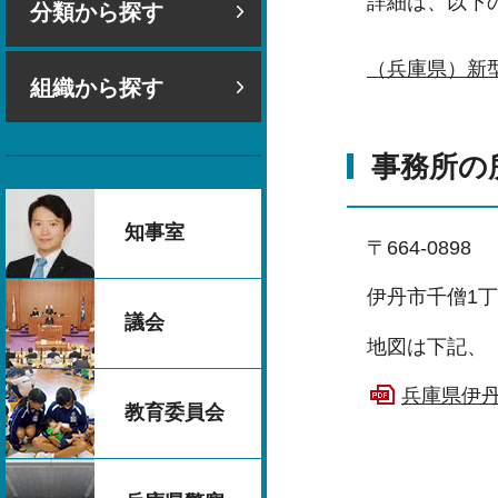
詳細は、以下
分類から探す
（兵庫県）新型
組織から探す
事務所の
知事室
〒664-0898
伊丹市千僧1丁
議会
地図は下記、
兵庫県伊丹
教育委員会