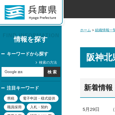
ホーム
>
組織情報一
情報を探す
キーワードから探す
阪神北
検索の方法
新着情報
注目キーワード
県税
電子申請・様式提供
職員採用
入札・契約
5月29日
（