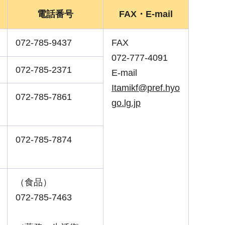
電話番号
FAX・E-mail
072-785-9437
FAX
072-777-4091
072-785-2371
E-mail
Itamikf@pref.hyo
072-785-7861
go.lg.jp
072-785-7874
（食品）
072-785-7463