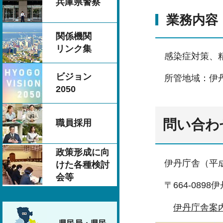
兵庫県警察
業務内容
関係機関
リンク集
感染症対策、
ビジョン
所管地域：伊
2050
問い合わ
職員採用
政策形成に向
伊丹庁舎（平成
けた各種検討
会等
〒664-089
伊丹庁舎案