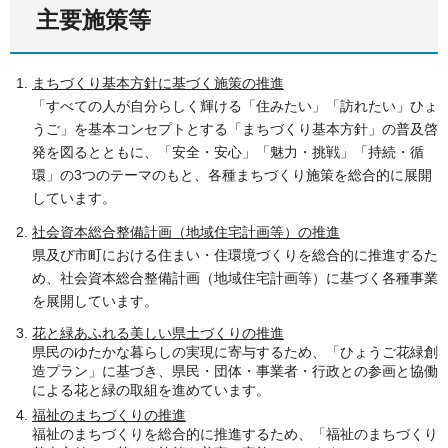
主要施策等
まちづくり基本方針に基づく施策の推進
「すべての人が自分らしく輝ける「住みたい」「訪れたい」ひょ
うご」を基本コンセプトとする「まちづくり基本方針」の普及啓
発を図るとともに、「安全・安心」「魅力・挑戦」「持続・循
環」の3つのテーマのもと、各種まちづくり施策を総合的に展開
しています。
社会資本総合整備計画（地域住宅計画等）の推進
県及び市町における住まい・住環境づくりを総合的に推進するた
め、社会資本総合整備計画（地域住宅計画等）に基づく各種事業
を展開しています。
花と緑あふれる美しい県土づくりの推進
県民のゆたかな暮らしの実現に寄与するため、「ひょうご花緑創
造プラン」に基づき、県民・団体・事業者・行政との参画と協働
による花と緑の取組を進めています。
福祉のまちづくりの推進
福祉のまちづくりを総合的に推進するため、「福祉のまちづくり