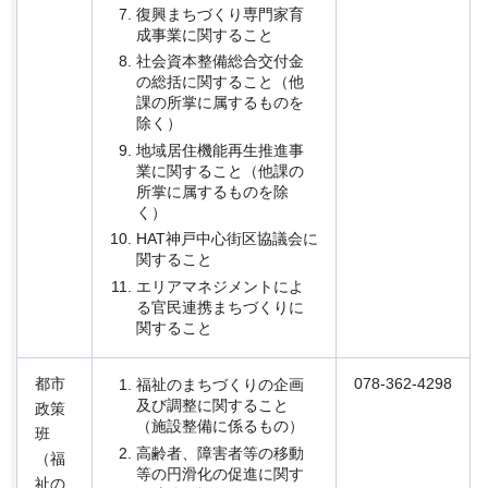
復興まちづくり専門家育
成事業に関すること
社会資本整備総合交付金
の総括に関すること（他
課の所掌に属するものを
除く）
地域居住機能再生推進事
業に関すること（他課の
所掌に属するものを除
く）
HAT神戸中心街区協議会に
関すること
エリアマネジメントによ
る官民連携まちづくりに
関すること
都市
078-362-4298
福祉のまちづくりの企画
及び調整に関すること
政策
（施設整備に係るもの）
班
高齢者、障害者等の移動
（福
等の円滑化の促進に関す
祉の