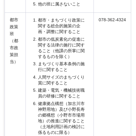
他の班に属さないこと
都市
078-362-4324
都市・まちづくり政策に
関する総合的施策の企
政策
画・調整に関すること
班
都市の低炭素化の促進に
（都
関する法律の施行に関す
市政
ること（他課の所掌に関
策担
するものを除く）
当）
まちづくり基本条例の施
行に関すること
人間サイズのまちづくり
賞に関すること
建築・電気・機械技術職
員の研修に関すること
健康拠点構想（加古川市
神野用地）及び小野長寿
の郷構想（小野市市場用
地）の推進に関すること
（土地利用計画の検討に
係るものに限る）