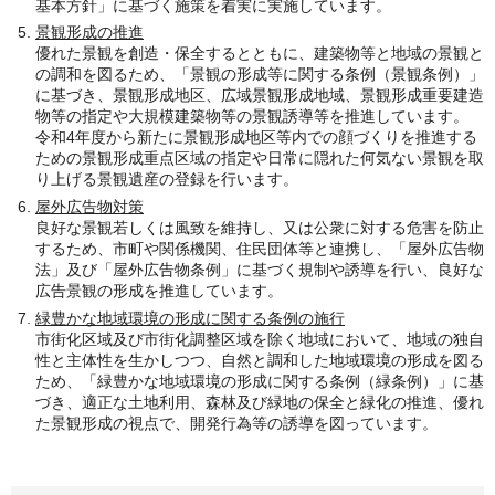
基本方針」に基づく施策を着実に実施しています。
景観形成の推進
優れた景観を創造・保全するとともに、建築物等と地域の景観と
の調和を図るため、「景観の形成等に関する条例（景観条例）」
に基づき、景観形成地区、広域景観形成地域、景観形成重要建造
物等の指定や大規模建築物等の景観誘導等を推進しています。
令和4年度から新たに景観形成地区等内での顔づくりを推進する
ための景観形成重点区域の指定や日常に隠れた何気ない景観を取
り上げる景観遺産の登録を行います。
屋外広告物対策
良好な景観若しくは風致を維持し、又は公衆に対する危害を防止
するため、市町や関係機関、住民団体等と連携し、「屋外広告物
法」及び「屋外広告物条例」に基づく規制や誘導を行い、良好な
広告景観の形成を推進しています。
緑豊かな地域環境の形成に関する条例の施行
市街化区域及び市街化調整区域を除く地域において、地域の独自
性と主体性を生かしつつ、自然と調和した地域環境の形成を図る
ため、「緑豊かな地域環境の形成に関する条例（緑条例）」に基
づき、適正な土地利用、森林及び緑地の保全と緑化の推進、優れ
た景観形成の視点で、開発行為等の誘導を図っています。