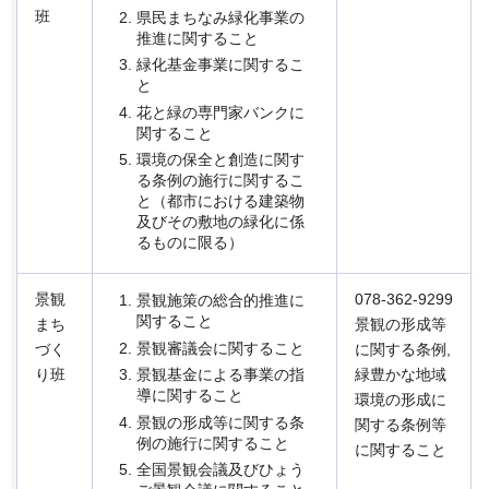
班
県民まちなみ緑化事業の
推進に関すること
緑化基金事業に関するこ
と
花と緑の専門家バンクに
関すること
環境の保全と創造に関す
る条例の施行に関するこ
と（都市における建築物
及びその敷地の緑化に係
るものに限る）
景観
078-362-9299
景観施策の総合的推進に
関すること
まち
景観の形成等
景観審議会に関すること
づく
に関する条例,
景観基金による事業の指
り班
緑豊かな地域
導に関すること
環境の形成に
景観の形成等に関する条
関する条例等
例の施行に関すること
に関すること
全国景観会議及びひょう