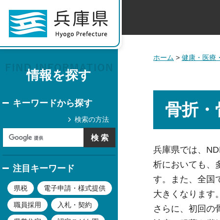
ホーム
>
健康・医療
情報を探す
キーワードから探す
⾻折・
検索の方法
兵庫県では、N
析においても、
注目キーワード
す。また、全国
県税
電子申請・様式提供
⼤きくなります
職員採用
入札・契約
さらに、初回の