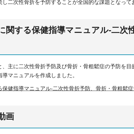
続し⼆次性⾻折を予防することが全国的な課題となって
に関する保健指導マニュアル-二次
と、主に⼆次性⾻折予防及び⾻折・⾻粗鬆症の予防を⽬
指導マニュアルを作成しました。
保健指導マニュアル-⼆次性⾻折予防、⾻折・⾻粗鬆症予防-
動画