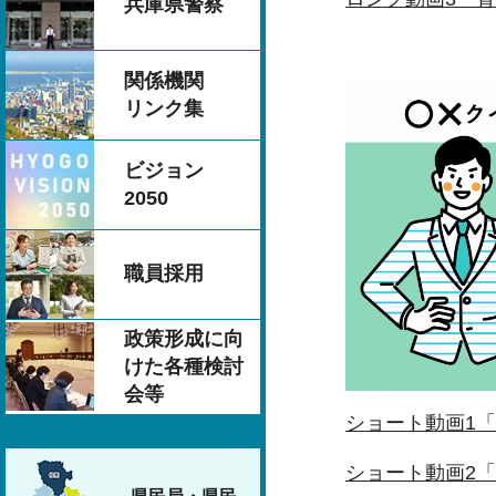
兵庫県警察
関係機関
リンク集
ビジョン
2050
職員採用
政策形成に向
けた各種検討
会等
ショート動画1
ショート動画2