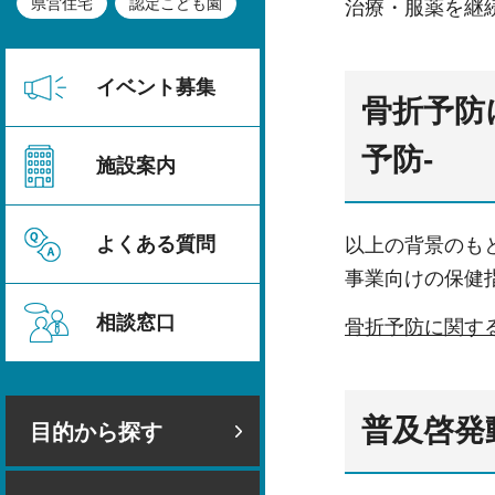
県営住宅
認定こども園
治療・服薬を継
イベント募集
⾻折予防
予防-
施設案内
よくある質問
以上の背景のも
事業向けの保健
相談窓口
⾻折予防に関する
普及啓発
目的から探す