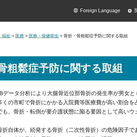
Foreign Language
・福祉
>
医療
>
医療・保健衛生
> ⾻折・⾻粗鬆症予防に関する取組
⾻粗鬆症予防に関する取組
DBデータ分析により⼤腿⾻近位部⾻折の発⽣率が男⼥と
多くの市町で⾻折にかかる⼊院費等医療費が⾼い割合を
でも、⾻折・転倒が要介護状態に陥る要因として⾼いウ
。
⾻折⾃体が、続発する⾻折（⼆次性⾻折）の危険因⼦で