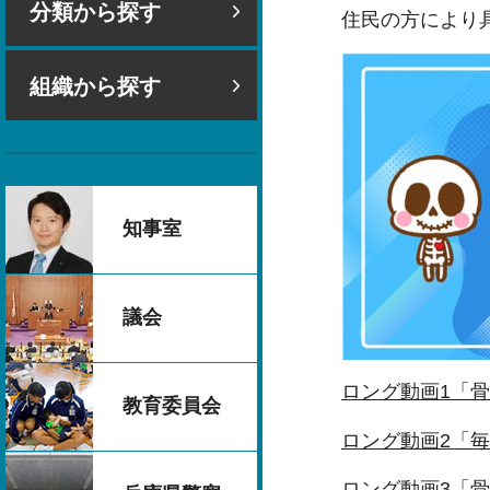
分類から探す
住民の方により
組織から探す
知事室
議会
ロング動画1「
教育委員会
ロング動画2「
ロング動画3「