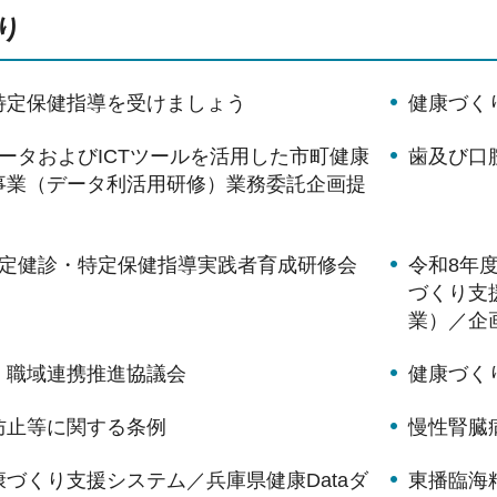
り
特定保健指導を受けましょう
健康づく
ータおよびICTツールを活用した市町健康
歯及び口
事業（データ利活用研修）業務委託企画提
特定健診・特定保健指導実践者育成研修会
令和8年
づくり支
業）／企
・職域連携推進協議会
健康づく
防止等に関する条例
慢性腎臓病
づくり支援システム／兵庫県健康Dataダ
東播臨海