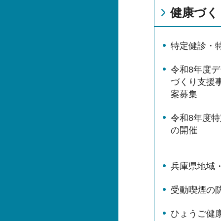
健康づく
特定健診・
令和8年度デ
づくり支援
案募集
令和8年度
の開催
兵庫県地域
受動喫煙の
ひょうご健康