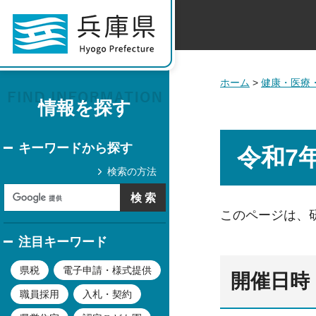
ホーム
>
健康・医療
情報を探す
キーワードから探す
令和7
検索の方法
このページは、
注目キーワード
県税
電子申請・様式提供
開催日時
職員採用
入札・契約