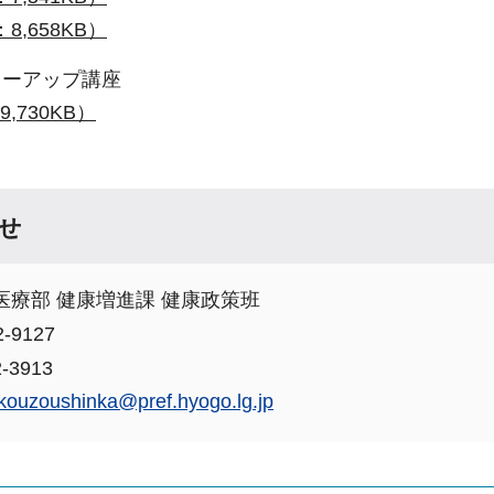
8,658KB）
ローアップ講座
,730KB）
せ
医療部 健康増進課 健康政策班
-9127
-3913
kouzoushinka@pref.hyogo.lg.jp