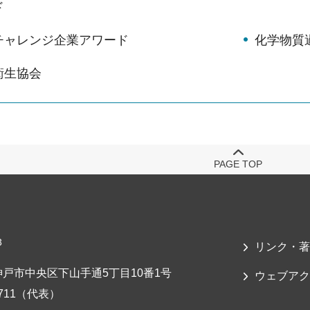
ド
チャレンジ企業アワード
化学物質
衛生協会
PAGE TOP
3
リンク・著
戸市中央区下山手通5丁目10番1号
ウェブアク
-7711（代表）