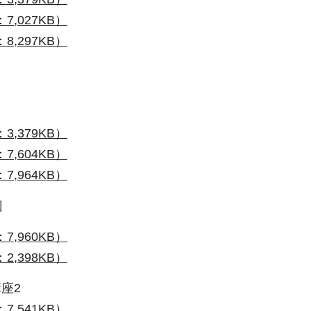
7,027KB）
8,297KB）
3,379KB）
7,604KB）
7,964KB）
回
7,960KB）
2,398KB）
座2
7,541KB）