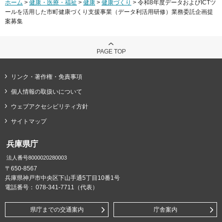
ホーム
>
健康・医療・福祉
>
健康
>
健康づくり
> 令和8年度データおよびICTツ
ールを活用した市町健康づくり支援事業（データ利活用研修）業務委託企画提
案募集
PAGE TOP
リンク・著作権・免責事項
個人情報の取扱いについて
ウェブアクセシビリティ方針
サイトマップ
兵庫県庁
法人番号8000020280003
〒650-8567
兵庫県神戸市中央区下山手通5丁目10番1号
電話番号：
078-341-7711（代表）
県庁までの交通案内
庁舎案内