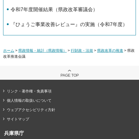
令和7年度開催結果（県政改革審議会）
『ひょうご事業改善レビュー』の実施（令和7年度）
ホーム
>
県政情報・統計（県政情報）
>
行財政・法規
>
県政改革の推進
> 県政
改革推進会議
PAGE TOP
リンク・著作権・免責事項
個人情報の取扱いについて
ウェブアクセシビリティ方針
サイトマップ
兵庫県庁