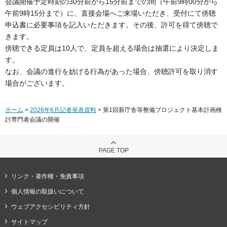
会議開催予定時刻の30分前から15分前までの間（午前9時00分から
午前9時15分まで）に、直接会場へご来場いただき、受付にて傍聴
申込書に必要事項を記入いただきます。その後、許可を得て傍聴で
きます。
傍聴できる定員は10人で、定員を超える場合は抽選により決定しま
す。
なお、会議の進行を妨げる行為があった場合、傍聴許可を取り消す
場合がございます。
ホーム
>
2026年6月記者発表資料
> 第1回新庁舎等整備プロジェクト基本計画検
討専門者会議の開催
PAGE TOP
リンク・著作権・免責事項
個人情報の取扱いについて
ウェブアクセシビリティ方針
サイトマップ