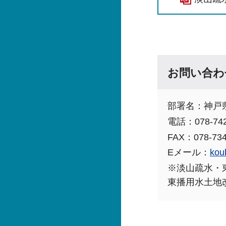
お問い合わ
部署名：神戸
電話：078-742
FAX：078-734
Eメール：
kou
※淡山疏水・
東播用水土地