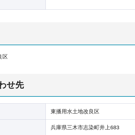
良区
わせ先
東播用水土地改良区
兵庫県三木市志染町井上683