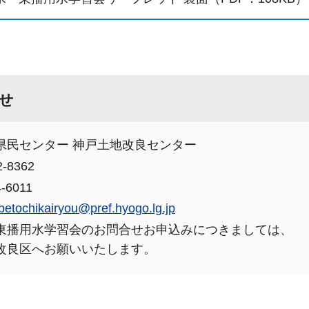
せ
県民センター 神戸土地改良センター
-8362
-6011
betochikairyou@pref.hyogo.lg.jp
東播用水学習会のお問合せお申込みにつきましては、
改良区へお願いいたします。