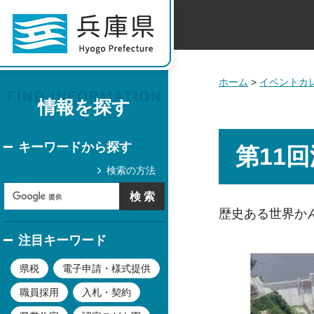
ホーム
>
イベントカ
情報を探す
キーワードから探す
第11
検索の方法
歴史ある世界か
注目キーワード
県税
電子申請・様式提供
職員採用
入札・契約