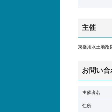
主催
東播用水土地改
お問い合
主催者名
住所