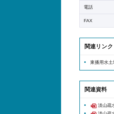
電話
FAX
関連リンク
東播用水土
関連資料
淡山疏
淡山疏