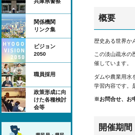
兵庫県警察
概要
関係機関
リンク集
歴史ある世界か
ビジョン
2050
この淡山疏水の
催しています。
職員採用
ダムや農業用水
学習内容です。
政策形成に向
※お問合せ、お
けた各種検討
会等
開催期間