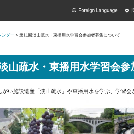
Foreign Language
レンダー
> 第11回淡山疏水・東播用水学習会参加者募集について
回淡山疏水・東播用水学習会
んがい施設遺産「淡山疏水」や東播用水を学ぶ、学習会