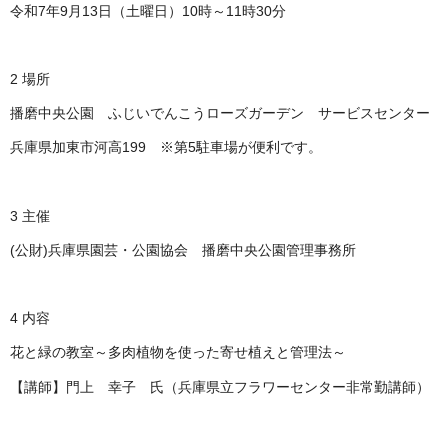
令和7年9月13日（土曜日）10時～11時30分
2 場所
播磨中央公園 ふじいでんこうローズガーデン サービスセンター
兵庫県加東市河高199 ※第5駐車場が便利です。
3 主催
(公財)兵庫県園芸・公園協会 播磨中央公園管理事務所
4 内容
花と緑の教室～多肉植物を使った寄せ植えと管理法～
【講師】門上 幸子 氏（兵庫県立フラワーセンター非常勤講師）