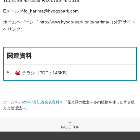
TEL 0795-48-5289 FAX 0795-48-3316
Eメール info_harima@hyogopark.com
ホームヘ゜ーシ゛
http://www.hyogo-park.or.jp/harima/（外部サイト
へリンク）
関連資料
チラシ（PDF：145KB）
ホーム
>
2025年7月記者発表資料
> 「花と緑の教室～多肉植物を使った寄せ植
えと管理法～」
PAGE TOP