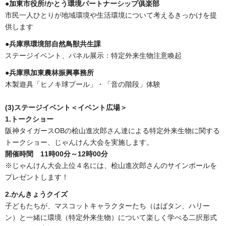
●加東市役所/かとう環境パートナーシップ俱楽部
市民一人ひとりが地域環境や生活環境について考えるきっかけを提
供します
●兵庫県環境部自然鳥獣共生課
ステージイベント、パネル展示：特定外来生物注意喚起
●兵庫県加東農林振興事務所
木製遊具「ヒノキ球プール」・「音の階段」体験
(3)ステージイベント＜イベント広場＞
1.トークショー
阪神タイガースOBの桧山進次郎さん達による特定外来生物に関する
トークショー、じゃんけん大会を実施します。
開催時間 11時00分～12時00分
※じゃんけん大会上位４名には、桧山進次郎さんのサインボールを
プレゼントします！
2.かんきょうクイズ
子どもたちが、マスコットキャラクターたち（はばタン、ハリー
ン）と一緒に環境（特定外来生物）について楽しく学べる二択形式