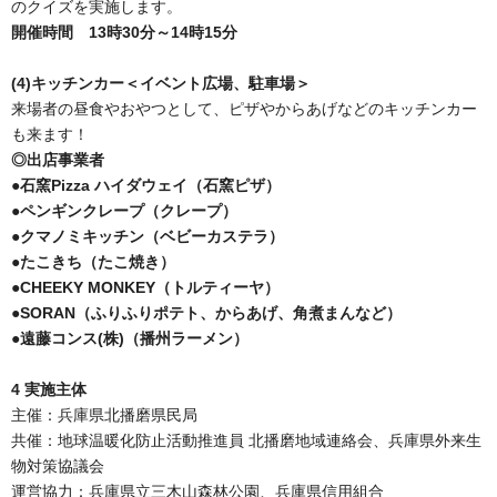
のクイズを実施します。
開催時間 13時30分～14時15分
(4)キッチンカー＜イベント広場、駐車場＞
来場者の昼食やおやつとして、ピザやからあげなどのキッチンカー
も来ます！
◎出店事業者
●石窯Pizza ハイダウェイ（石窯ピザ）
●ペンギンクレープ（クレープ）
●クマノミキッチン（ベビーカステラ）
●たこきち（たこ焼き）
●CHEEKY MONKEY（トルティーヤ）
●SORAN（ふりふりポテト、からあげ、角煮まんなど）
●遠藤コンス(株)（播州ラーメン）
4 実施主体
主催：兵庫県北播磨県民局
共催：地球温暖化防止活動推進員 北播磨地域連絡会、兵庫県外来生
物対策協議会
運営協力：兵庫県立三木山森林公園、兵庫県信用組合