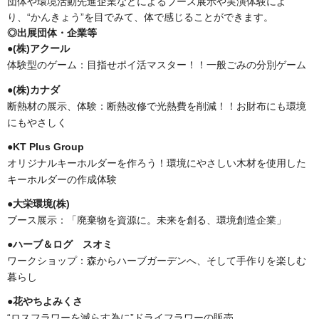
団体や環境活動先進企業などによるブース展示や実演体験によ
り、“かんきょう”を目でみて、体で感じることができます。
◎出展団体・企業等
●(株)アクール
体験型のゲーム：目指せポイ活マスター！！一般ごみの分別ゲーム
●(株)カナダ
断熱材の展示、体験：断熱改修で光熱費を削減！！お財布にも環境
にもやさしく
●KT Plus Group
オリジナルキーホルダーを作ろう！環境にやさしい木材を使用した
キーホルダーの作成体験
●大栄環境(株)
ブース展示：「廃棄物を資源に。未来を創る、環境創造企業」
●ハーブ＆ログ スオミ
ワークショップ：森からハーブガーデンへ、そして手作りを楽しむ
暮らし
●花やちよみくさ
“ロスフラワーを減らす為に”ドライフラワーの販売