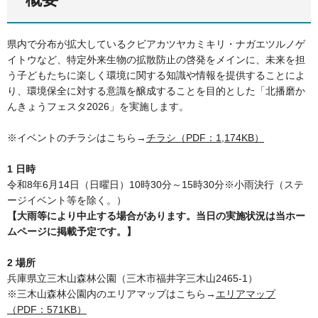
県内で分布が拡大しているクビアカツヤカミキリ・ナガエツルノゲ
イトウなど、特定外来生物の拡散防止の啓発をメインに、未来を担
う子どもたちに楽しく環境に関する知識や情報を提供することによ
り、環境保全に対する意識を醸成することを目的とした「北播磨か
んきょうフェスタ2026」を実施します。
※イベントのチラシはこちら→
チラシ（PDF：1,174KB）
1 日時
令和8年6月14日（日曜日）10時30分～15時30分※小雨決行（ステ
ージイベント等を除く。）
【大雨等により中止する場合があります。当日の実施状況は当ホー
ムページに掲載予定です。】
2 場所
兵庫県立三木山森林公園（三木市福井字三木山2465-1）
※三木山森林公園内のエリアマップはこちら→
エリアマップ
（PDF：571KB）