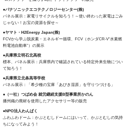
●パナソニックエコテクノロジーセンター(株)
パネル展示：家電リサイクルを知ろう！～使い終わった家電はごみ
じゃない！お宝の資源を探せ～
●ヤマト・H2Energy Japan(株)
FCVから学ぶ脱炭素・エネルギー循環、FCV（ホンダCR-V“水素燃
料電池自動車”）の展示
●兵庫県立明石北高校
標本、パネル展示：兵庫県内で確認されている特定外来生物につい
て知ろう！
●兵庫県立北条高等学校
パネル展示：「希少種の宝庫「あびき湿原」を守りつづける」
●（一社）つばめ会 就労継続支援B型事業所かのん
播州織の廃材を使用したアクセサリー等の販売
●NPO法人わんぱく
ふわふわドーム：かぶとむしドームにはいって、かぶとむしの気持
ちになってみよう！