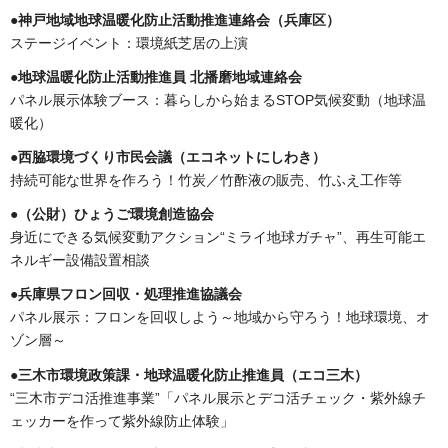
●神戸地域地球温暖化防止活動推進連絡会（兵庫区）
ステージイベント：環境紙芝居の上演
●地球温暖化防止活動推進員 北播磨地域連絡会
パネル展示体験ブース：暮らしから始まるSTOP気候変動（地球温
暖化）
●西脇環境づくり市民会議（エコネットにしわき）
持続可能な世界を作ろう！竹炭／竹酢液の販売、竹ふえ工作等
●（公財）ひょうご環境創造協会
身近にできる気候変動アクション“ミライ地球ガチャ”、再生可能エ
ネルギー設備設置相談
●兵庫県フロン回収・処理推進協議会
パネル展示：フロンを回収しよう～地域から守ろう！地球環境、オ
ゾン層～
●三木市環境政策課・地球温暖化防止推進員（エコ三木）
“三木市デコ活推進事業”「パネル展示とデコ活チェック・紫外線チ
ェッカーを作って紫外線防止体験」