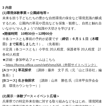
3 内容
(1)環境体験事業＜公園緑地等＞
未来を担う子どもたちの豊かな自然環境の保全など環境意識の醸成
するため、公園内の草花や昆虫などを採集・観察し、自然と触れ合
いながら“かんきょう”の知識や大切さを学びます。
●開催時間 10時30分～12時00分
※各コースとも事前の予約が必要です（
締切：６月１１日（木曜
日）まで延長しました！
）。（先着順）
※定員（各コースとも）小学生 20人程度、保護者等 20人程度 計
各40人程度
★詳細・参加申込フォームはこちら
→
https://forms.office.com/r/ettVnmzXiA（外部サイトへリンク）
[Aコース]
草花探求
［講師：藤井 文子 氏（元「山と渓谷社」編
集長）］
[Bコース] 生き物探求
［講師：山本 勝也 氏（日本甲虫学会会
員 環境カウンセラー）］
(2)展示・体験ブース＜イベント広場＞
兵庫県での特定外来生物に対する取り組みなどをはじめ、環境関連