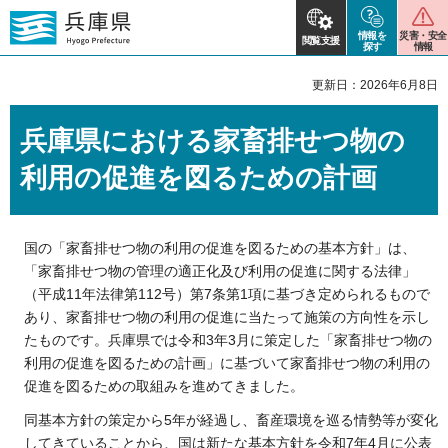
情報を
災害・安全
閲覧支援
探す
情報
更新日：2026年6月8日
兵庫県における家畜排せつ物の
利用の促進を図るための計画
国の「家畜排せつ物の利用の促進を図るための基本方針」は、
「家畜排せつ物の管理の適正化及び利用の促進に関する法律」
（平成11年法律第112号）第7条第1項に基づき定められるもので
あり、家畜排せつ物の利用の促進に当たって施策の方向性を示し
たものです。兵庫県では令和3年3月に策定した「家畜排せつ物の
利用の促進を図るための計画」に基づいて家畜排せつ物の利用の
促進を図るための取組みを進めてきました。
同基本方針の策定から5年が経過し、畜産環境を巡る情勢等が変化
してきていることから、国は新たな基本方針を令和7年4月に公表