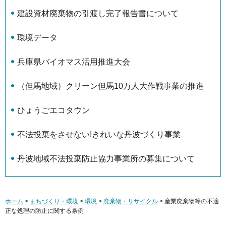
建設資材廃棄物の引渡し完了報告書について
環境データ
兵庫県バイオマス活用推進大会
（但馬地域）クリーン但馬10万人大作戦事業の推進
ひょうごエコタウン
不法投棄をさせない!きれいな丹波づくり事業
丹波地域不法投棄防止協力事業所の募集について
ホーム
>
まちづくり・環境
>
環境
>
廃棄物・リサイクル
> 産業廃棄物等の不適
正な処理の防止に関する条例