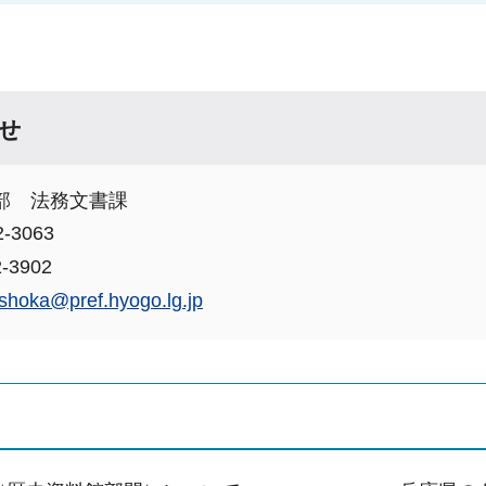
せ
部 法務文書課
-3063
-3902
shoka@pref.hyogo.lg.jp