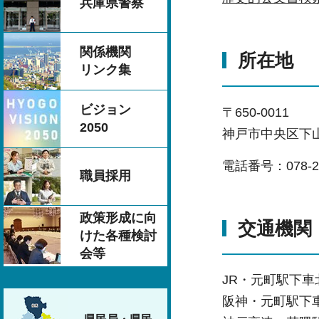
兵庫県警察
関係機関
所在地
リンク集
ビジョン
〒650-0011
2050
神戸市中央区下山
電話番号：078-22
職員採用
政策形成に向
交通機関
けた各種検討
会等
JR・元町駅下車
阪神・元町駅下車