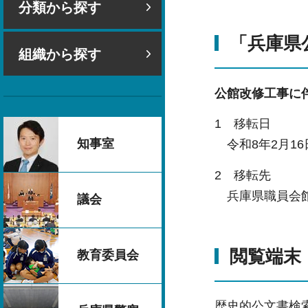
分類から探す
「兵庫県
組織から探す
公館改修工事に
1 移転日
知事室
令和8年2月16
2 移転先
兵庫県職員会館1
議会
閲覧端末
教育委員会
歴史的公文書検