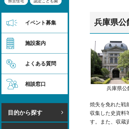
県営住宅
認定こども園
兵庫県公
イベント募集
施設案内
よくある質問
相談窓口
兵庫県公
焼失を免れた戦
目的から探す
収集した史資料
す。また、収蔵