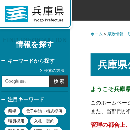
ホーム
>
県政情報・
情報を探す
キーワードから探す
兵庫県
検索の方法
ようこそ兵庫
注目キーワード
このホームペー
また、当部門が
県税
電子申請・様式提供
職員採用
入札・契約
管理の都合上