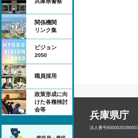
兵庫県警察
関係機関
リンク集
ビジョン
2050
職員採用
政策形成に向
けた各種検討
会等
兵庫県庁
法人番号800002028000