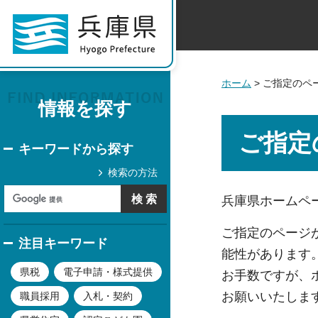
ホーム
> ご指定のペ
情報を探す
ご指定
キーワードから探す
検索の方法
兵庫県ホームペー
ご指定のページ
注目キーワード
能性があります
県税
電子申請・様式提供
お手数ですが、
お願いいたしま
職員採用
入札・契約