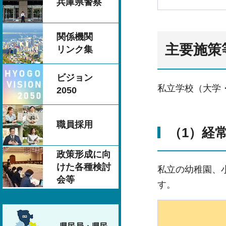
兵庫県警察
関係機関
主要施策
リンク集
ビジョン
私立学校（大学
2050
職員採用
（1）経
政策形成に向
けた各種検討
私立の幼稚園、
会等
す。