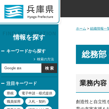
ホーム
>
組織情報一
情報を探す
キーワードから探す
総務部
検索の方法
業務内容
注目キーワード
県税
電子申請・様式提供
創造性と自立性
職員採用
入札・契約