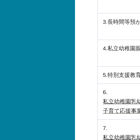
3.長時間等預
4.私立幼稚園
5.特別支援教
6.
私立幼稚園乳
子育て応援事
7.
私立幼稚園乳