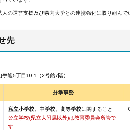
行っています。
法人の運営支援及び県内大学との連携強化に取り組んで
せ先
手通5丁目10-1（2号館7階）
分掌事務
私立
小学校、中学校、高等学校
に関すること
公立学校(県立大附属以外)は教育委員会所管
で
す