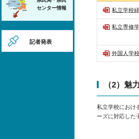
県民局・県民
センター情報
私立学校経
私立専修学
記者発表
外国人学校
（2）魅
私立学校におけ
ーズに対応した