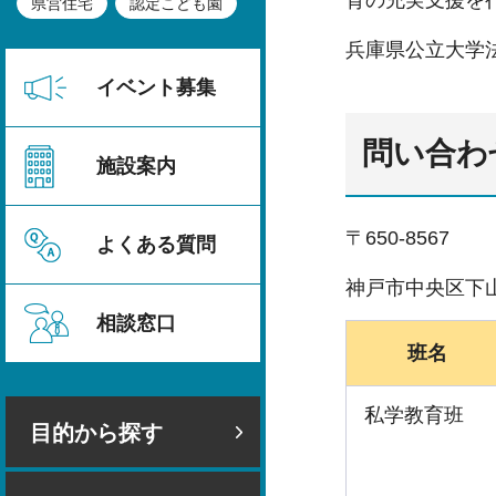
育の充実支援を
県営住宅
認定こども園
兵庫県公立大学
イベント募集
問い合わ
施設案内
〒650-8567
よくある質問
神戸市中央区下山
相談窓口
班名
私学教育班
目的から探す