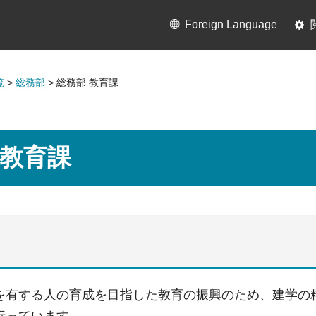
Foreign Language
覧
>
総務部
> 総務部 教育課
 教育課
を有する人の育成を目指した教育の振興のため、建学の