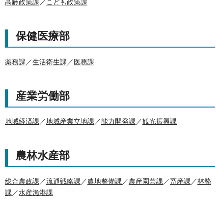
高齢政策課
／
こども政策課
保健医療部
薬務課
／
生活衛生課
／
医務課
産業労働部
地域経済課
／
地域産業立地課
／
能力開発課
／
観光振興課
農林水産部
総合農政課
／
流通戦略課
／
農地整備課
／
農産園芸課
／
畜産課
／
林務
課
／
水産漁港課