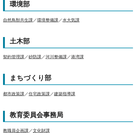
環境部
自然鳥獣共生課
／
環境整備課
／
水大気課
土木部
契約管理課
／
砂防課
／
河川整備課
／
港湾課
まちづくり部
都市政策課
／
住宅政策課
／
建築指導課
教育委員会事務局
教職員企画課
／
文化財課