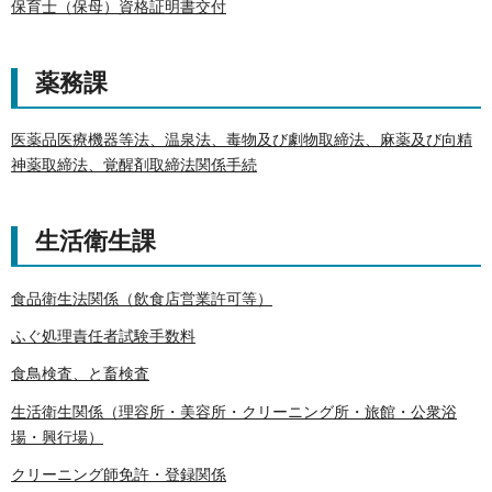
保育士（保母）資格証明書交付
薬務課
医薬品医療機器等法、温泉法、毒物及び劇物取締法、麻薬及び向精
神薬取締法、覚醒剤取締法関係手続
生活衛生課
食品衛生法関係（飲食店営業許可等）
ふぐ処理責任者試験手数料
食鳥検査、と畜検査
生活衛生関係（理容所・美容所・クリーニング所・旅館・公衆浴
場・興行場）
クリーニング師免許・登録関係