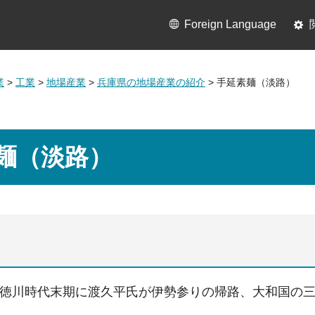
Foreign Language
業
>
工業
>
地場産業
>
兵庫県の地場産業の紹介
> 手延素麺（淡路）
麺（淡路）
徳川時代末期に渡久平氏が伊勢参りの帰路、大和国の