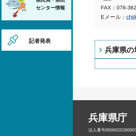
県民局・県民
FAX：078-362
センター情報
Eメール：
chii
記者発表
兵庫県の
兵庫県庁
法人番号800002028000