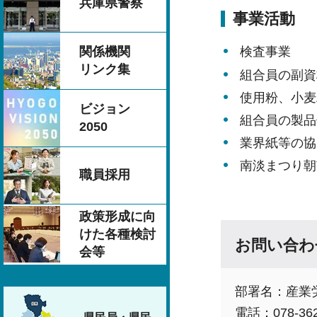
兵庫県警察
事業活動
関係機関
検査事業
リンク集
組合員の副資
使用粉、小麦
ビジョン
組合員の製品
2050
業界紙等の協
南淡まつり朝
職員採用
政策形成に向
けた各種検討
お問い合わ
会等
部署名：産業
電話：078-362