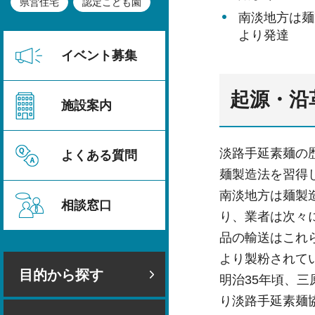
県営住宅
認定こども園
南淡地方は麺
より発達
イベント募集
起源・沿
施設案内
淡路手延素麺の
よくある質問
麺製造法を習得
南淡地方は麺製
相談窓口
り、業者は次々
品の輸送はこれ
より製粉されて
目的から探す
明治35年頃、
り淡路手延素麺