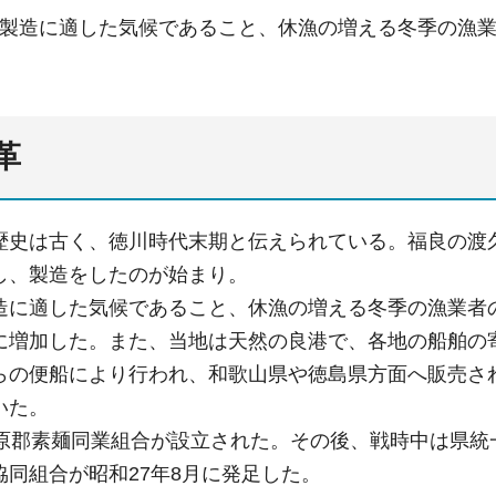
製造に適した気候であること、休漁の増える冬季の漁
革
歴史は古く、徳川時代末期と伝えられている。福良の渡
し、製造をしたのが始まり。
造に適した気候であること、休漁の増える冬季の漁業者
に増加した。また、当地は天然の良港で、各地の船舶の
らの便船により行われ、和歌山県や徳島県方面へ販売さ
いた。
三原郡素麺同業組合が設立された。その後、戦時中は県
協同組合が昭和27年8月に発足した。