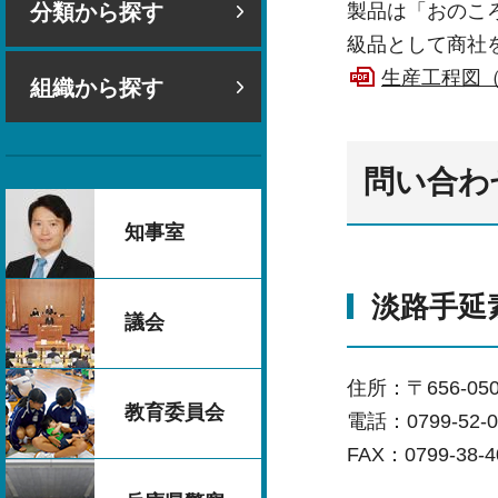
分類から探す
製品は「おのこ
級品として商社
生産工程図（P
組織から探す
問い合わ
知事室
淡路手延
議会
住所：〒656-05
教育委員会
電話：0799-52-0
FAX：0799-38-4