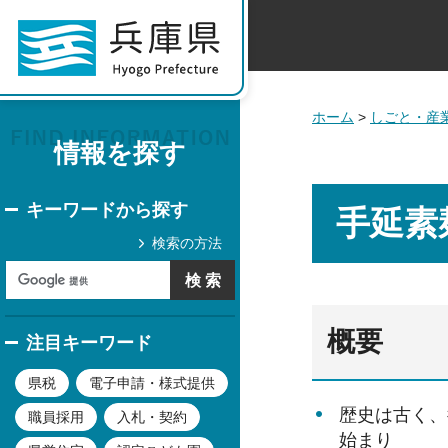
ホーム
>
しごと・産
情報を探す
キーワードから探す
手延素
検索の方法
概要
注目キーワード
県税
電子申請・様式提供
歴史は古く、
職員採用
入札・契約
始まり