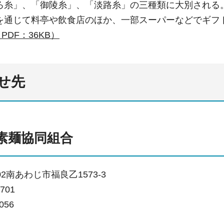
ろ糸」、「御陵糸」、「淡路糸」の三種類に大別される
を通じて料亭や飲食店のほか、一部スーパーなどでギフ
DF：36KB）
せ先
素麺協同組合
02南あわじ市福良乙1573-3
701
056