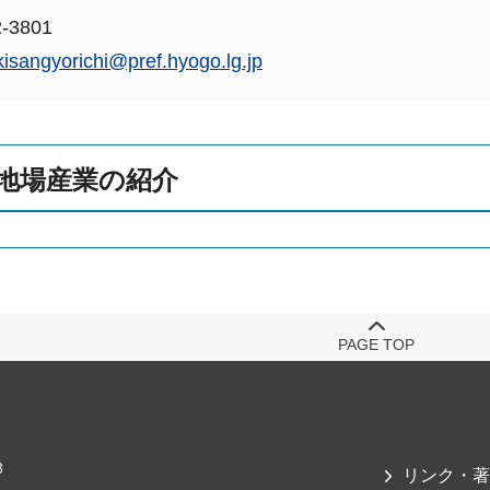
-3801
kisangyorichi@pref.hyogo.lg.jp
地場産業の紹介
PAGE TOP
3
リンク・著