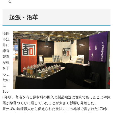
る
起源・沿革
淡路
市江
井に
線香
製造
が根
を下
ろし
たの
は
185
0年頃。良港を有し原材料の搬入と製品輸送に便利であったことや気
候が線香づくりに適していたことが大きく影響し発達した。
泉州堺の熟練職人から伝えられた技法にこの地域で育まれた170余