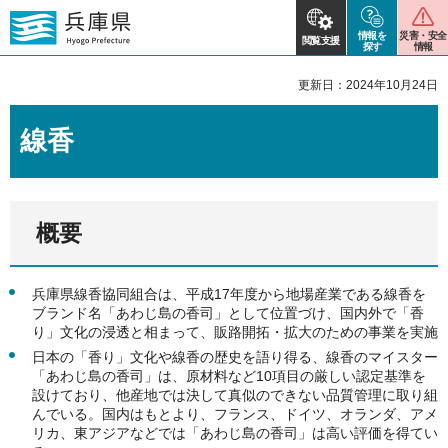
情報を
災害・安全
閲覧支援
探す
情報
更新日：2024年10月24日
線香
概要
兵庫県線香協同組合は、平成17年度から地場産業である線香を
ブランド名「あわじ島の香司」として位置づけ、国内外で「香
り」文化の浸透と相まって、販路開拓・拡大のための事業を実施
日本の「香り」文化や線香の歴史を語り得る、線香のマイスター
「あわじ島の香司」は、原材料など10項目の厳しい認定基準を
設けており、他産地では決して真似のできない品質管理に取り組
んでいる。国内はもとより、フランス、ドイツ、オランダ、アメ
リカ、東アジアなどでは「あわじ島の香司」は高い評価を得てい