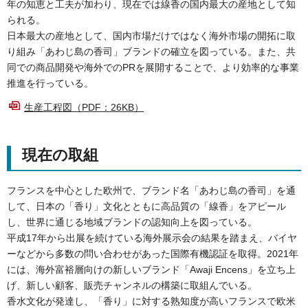
年の知恵と工夫が加わり、現在では線香の国内最大の産地として知
られる。
日本最大の産地として、国内市場だけではなく海外市場の開拓に取
り組み「あわじ島の香司」ブランドの確立を図っている。また、共
同での商品開発や海外でのPRを展開することで、より効率的な事業
推進を行っている。
生産工程図（PDF：26KB）
現在の取組
フランスを中心とした欧州で、ブランド名「あわじ島の香司」を通
して、日本の「香り」文化とともに高品質の「線香」をアピール
し、世界に通じる地域ブランドの認知向上を図っている。
平成17年から出展を続けている海外展示会の結果を踏まえ、バイヤ
ーなどから多数の問い合わせがあった国際有機認証を取得。2021年
には、海外富裕層向けの新しいブランド「Awaji Encens」を立ち上
げ、新しい顧客、販売チャンネルの構築に取組んでいる。
香水文化が発達し、「香り」に対する熟知度が高いフランスで欧米