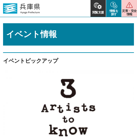
情報を
災害・安全
閲覧支援
探す
情報
イベント情報
イベントピックアップ
2