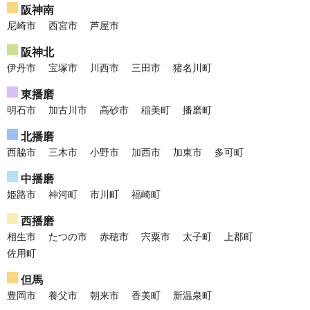
阪神南
尼崎市
西宮市
芦屋市
阪神北
伊丹市
宝塚市
川西市
三田市
猪名川町
東播磨
明石市
加古川市
高砂市
稲美町
播磨町
北播磨
西脇市
三木市
小野市
加西市
加東市
多可町
中播磨
姫路市
神河町
市川町
福崎町
西播磨
相生市
たつの市
赤穂市
宍粟市
太子町
上郡町
佐用町
但馬
豊岡市
養父市
朝来市
香美町
新温泉町