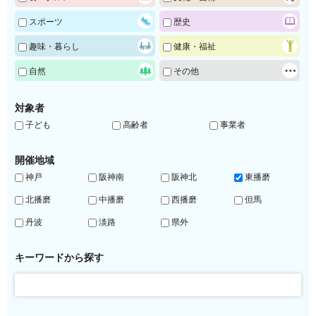
スポーツ
歴史
趣味・暮らし
健康・福祉
自然
その他
対象者
子ども
高齢者
事業者
開催地域
神戸
阪神南
阪神北
東播磨
北播磨
中播磨
西播磨
但馬
丹波
淡路
県外
キーワードから探す