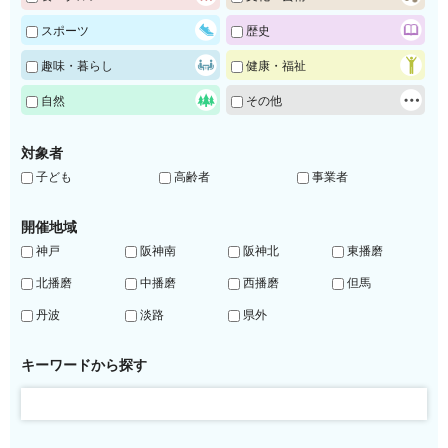
スポーツ
歴史
趣味・暮らし
健康・福祉
自然
その他
対象者
子ども
高齢者
事業者
開催地域
神戸
阪神南
阪神北
東播磨
北播磨
中播磨
西播磨
但馬
丹波
淡路
県外
キーワードから探す