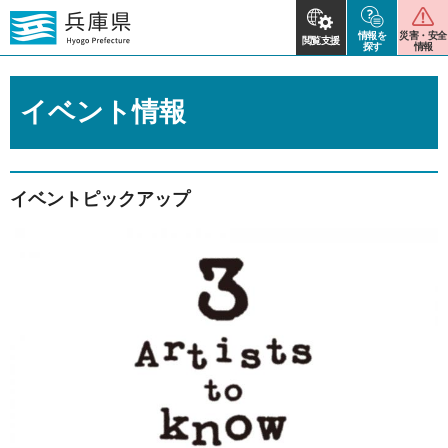
情報を
災害・安全
閲覧支援
探す
情報
イベント情報
イベントピックアップ
2