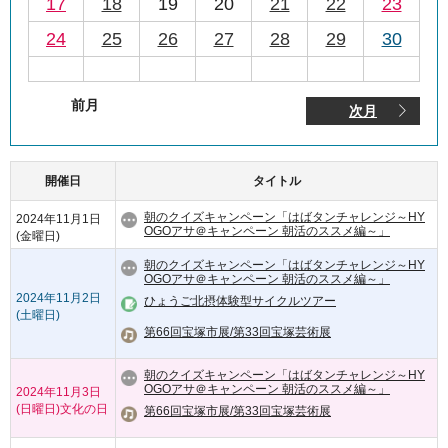
17
18
19
20
21
22
23
24
25
26
27
28
29
30
前月
次月
開催日
タイトル
朝のクイズキャンペーン「はばタンチャレンジ～HY
2024年11月1日
OGOアサ＠キャンペーン 朝活のススメ編～」
(金曜日)
朝のクイズキャンペーン「はばタンチャレンジ～HY
OGOアサ＠キャンペーン 朝活のススメ編～」
2024年11月2日
ひょうご北摂体験型サイクルツアー
(土曜日)
第66回宝塚市展/第33回宝塚芸術展
朝のクイズキャンペーン「はばタンチャレンジ～HY
OGOアサ＠キャンペーン 朝活のススメ編～」
2024年11月3日
(日曜日)
文化の日
第66回宝塚市展/第33回宝塚芸術展