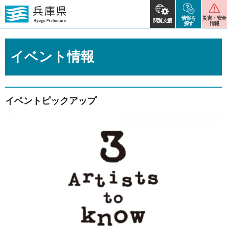
情報を
災害・安全
閲覧支援
探す
情報
イベント情報
イベントピックアップ
2