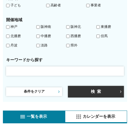
子ども
高齢者
事業者
開催地域
神戸
阪神南
阪神北
東播磨
北播磨
中播磨
西播磨
但馬
丹波
淡路
県外
キーワードから探す
条件をクリア
一覧を表示
カレンダーを表示