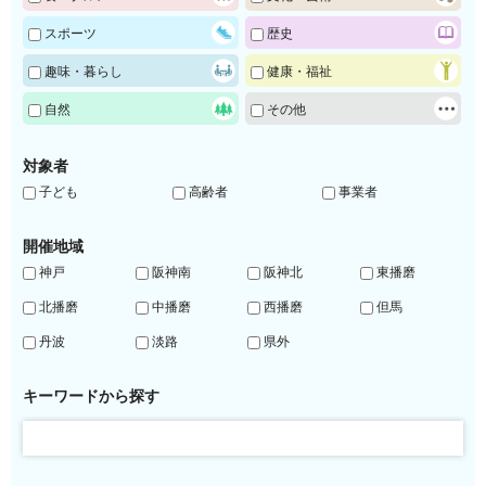
スポーツ
歴史
趣味・暮らし
健康・福祉
自然
その他
対象者
子ども
高齢者
事業者
開催地域
神戸
阪神南
阪神北
東播磨
北播磨
中播磨
西播磨
但馬
丹波
淡路
県外
キーワードから探す