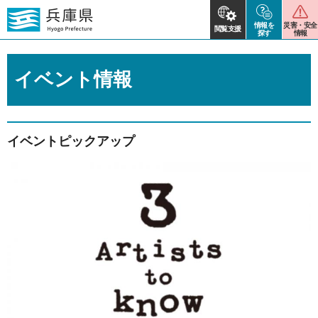
情報を
災害・安全
閲覧支援
探す
情報
イベント情報
イベントピックアップ
2