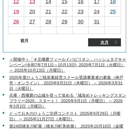
12
13
14
15
16
17
18
19
20
21
22
23
24
25
26
27
28
29
30
31
前月
次月
＜開催中＞「＃北播磨フィールドパビリオン」ハッシュタグキャ
ンペーン(令和7年7月1日～10月13日) 2025年7月1日（火曜日）
～ 2025年10月13日（月曜日）
2025年度ひょうご脱炭素経営スクール受講事業者の募集（神戸
市・オンライン） 2025年8月21日（木曜日） ～ 2026年3月31
日（火曜日）
兵庫・西播磨の山城を登って攻める「城攻めトレッキングスタン
プラリー2025」スタート！ 2025年9月1日（月曜日） ～ 2026
年3月2日（月曜日）
とっておきのひょうご北摂コンテスト 2025年9月29日（月曜
日） ～ 2025年11月27日（木曜日）
第24回猪名川町展（猪名川町美術展） 2025年10月10日（金曜