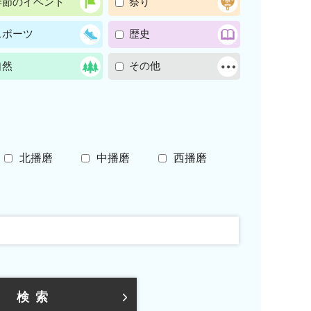
季節のイベント
祭り
スポーツ
歴史
自然
その他
北播磨
中播磨
西播磨