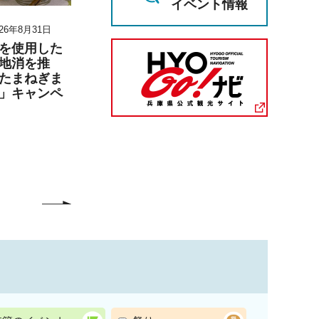
イベント情報
26年8月31日
2026年8月8日 10時30分～2026年8
2026年6月27日 1
月8日 12時30分
月6日 17時00分
を使用した
地消を推
男女共同参画セミナー
兵庫陶芸美
たまねぎま
「なぜ、『ジェンダー平
こども学芸員
」キャンペ
等』か」参加者募集
「夏のこども
（丹波篠山市