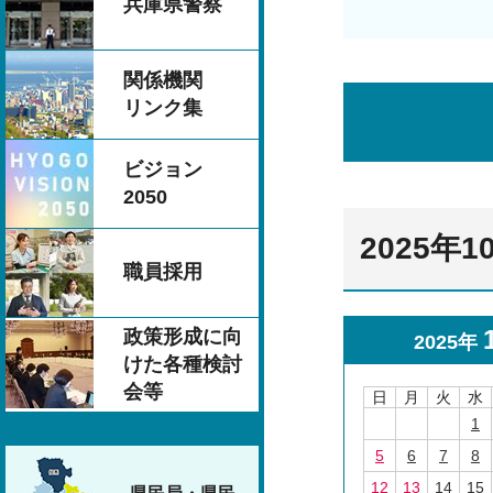
兵庫県警察
関係機関
リンク集
ビジョン
2050
2025年
職員採用
政策形成に向
2025年
けた各種検討
会等
日
月
火
水
1
5
6
7
8
12
13
14
15