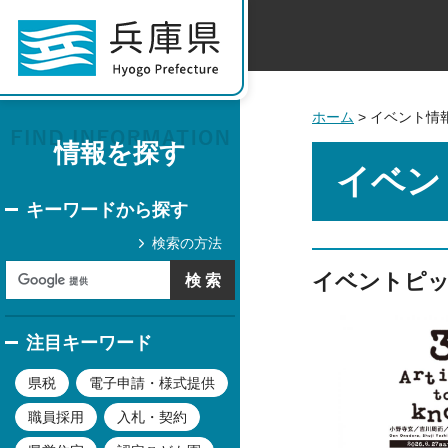
ホーム
> イベント情
情報を探す
イベン
キーワードから探す
検索の方法
イベントピ
注目キーワード
県税
電子申請・様式提供
職員採用
入札・契約