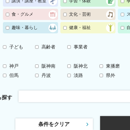
講演・講座・教室
学習・体験
食・グルメ
文化・芸術
趣味・暮らし
健康・福祉
子ども
高齢者
事業者
神戸
阪神南
阪神北
東播磨
但馬
丹波
淡路
県外
ら探す
条件をクリア