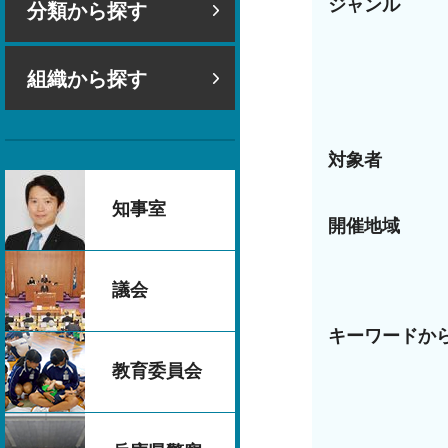
ジャンル
分類から探す
組織から探す
対象者
知事室
開催地域
議会
キーワードか
教育委員会