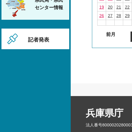
県民局・県民
19
20
21
22
センター情報
26
27
28
29
前月
記者発表
兵庫県庁
法人番号800002028000