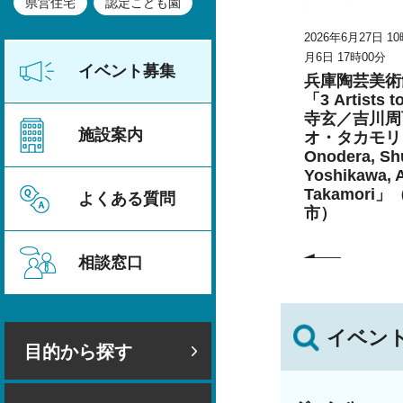
県営住宅
認定こども園
時30分～2026年8
2026年6月27日 10時00分～2026年9
2026年6月27日 1
月6日 17時00分
月6日 17時00分
イベント募集
セミナー
兵庫陶芸美術館 特別展
兵庫陶芸美術
ェンダー平
こども学芸員とつくる
「3 Artists 
者募集
「夏のこども美術館」
寺玄／吉川周
施設案内
（丹波篠山市）
オ・タカモリ 
Onodera, Shu
Yoshikawa, 
Takamori
よくある質問
市）
相談窓口
イベン
目的から探す