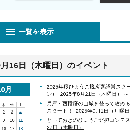
一覧を表示
10月16日（木曜日）のイベント
2025年度ひょうご脱炭素経営ス
10月
ン） 2025年8月21日（木曜日） ～
兵庫・西播磨の山城を登って攻める
木
金
土
スタート！ 2025年9月1日（月曜日
2
3
4
とっておきのひょうご北摂コンテスト 2
9
10
11
27日（木曜日）
16
17
18