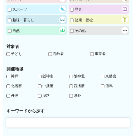
スポーツ
歴史
趣味・暮らし
健康・福祉
自然
その他
対象者
子ども
高齢者
事業者
開催地域
神戸
阪神南
阪神北
東播磨
北播磨
中播磨
西播磨
但馬
丹波
淡路
県外
キーワードから探す