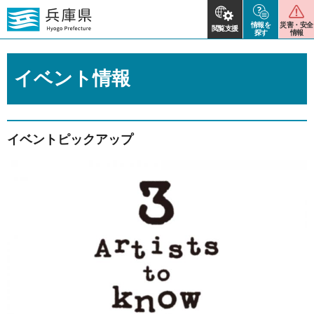
情報を
災害・安全
閲覧支援
探す
情報
イベント情報
イベントピックアップ
2