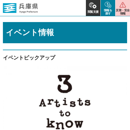
情報を
災害・安全
閲覧支援
探す
情報
イベント情報
イベントピックアップ
2