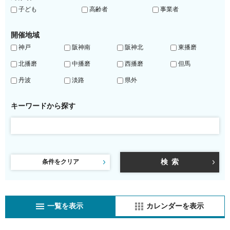
子ども
高齢者
事業者
開催地域
神戸
阪神南
阪神北
東播磨
北播磨
中播磨
西播磨
但馬
丹波
淡路
県外
キーワードから探す
条件をクリア
一覧を表示
カレンダーを表示