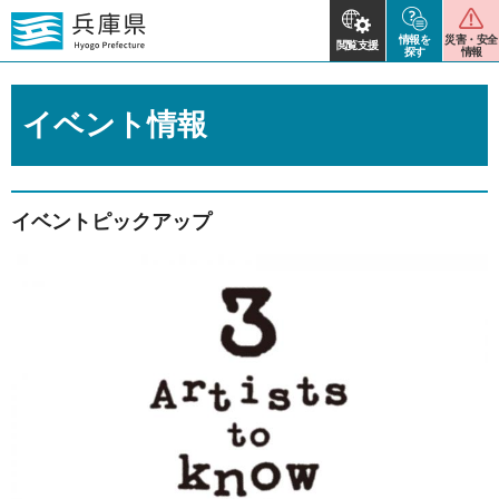
情報を
災害・安全
閲覧支援
探す
情報
イベント情報
イベントピックアップ
2