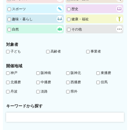
スポーツ
歴史
趣味・暮らし
健康・福祉
自然
その他
対象者
子ども
高齢者
事業者
開催地域
神戸
阪神南
阪神北
東播磨
北播磨
中播磨
西播磨
但馬
丹波
淡路
県外
キーワードから探す