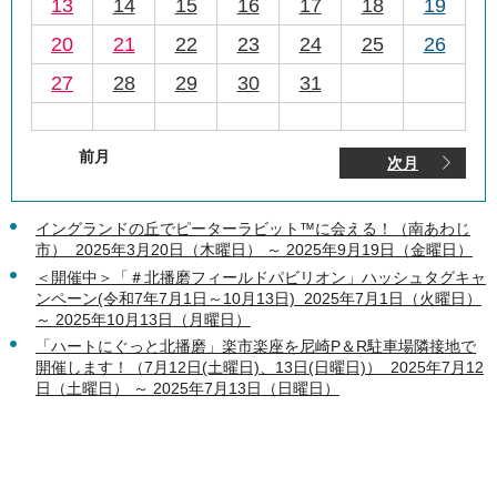
13
14
15
16
17
18
19
20
21
22
23
24
25
26
27
28
29
30
31
前月
次月
イングランドの丘でピーターラビット™に会える！（南あわじ
市） 2025年3月20日（木曜日） ～ 2025年9月19日（金曜日）
＜開催中＞「＃北播磨フィールドパビリオン」ハッシュタグキャ
ンペーン(令和7年7月1日～10月13日) 2025年7月1日（火曜日）
～ 2025年10月13日（月曜日）
「ハートにぐっと北播磨」楽市楽座を尼崎P＆R駐車場隣接地で
開催します！（7月12日(土曜日)、13日(日曜日)） 2025年7月12
日（土曜日） ～ 2025年7月13日（日曜日）