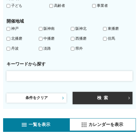
子ども
高齢者
事業者
開催地域
神戸
阪神南
阪神北
東播磨
北播磨
中播磨
西播磨
但馬
丹波
淡路
県外
キーワードから探す
条件をクリア
一覧を表示
カレンダーを表示