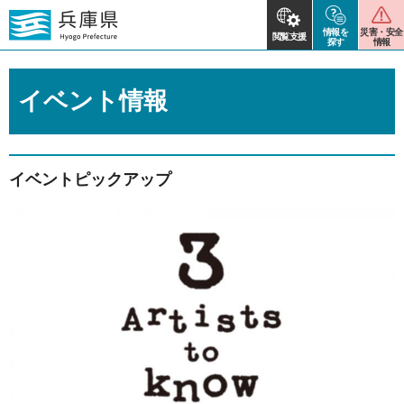
情報を
災害・安全
閲覧支援
探す
情報
イベント情報
イベントピックアップ
2