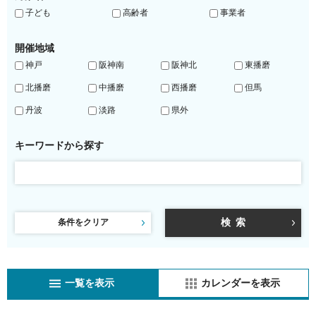
子ども
高齢者
事業者
開催地域
神戸
阪神南
阪神北
東播磨
北播磨
中播磨
西播磨
但馬
丹波
淡路
県外
キーワードから探す
条件をクリア
一覧を表示
カレンダーを表示