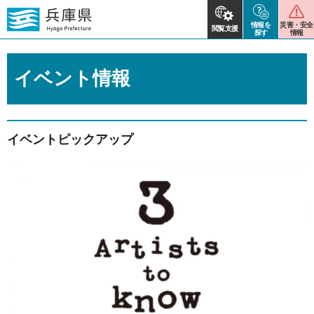
情報を
災害・安全
閲覧支援
探す
情報
イベント情報
イベントピックアップ
2