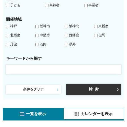
子ども
高齢者
事業者
開催地域
神戸
阪神南
阪神北
東播磨
北播磨
中播磨
西播磨
但馬
丹波
淡路
県外
キーワードから探す
条件をクリア
一覧を表示
カレンダーを表示