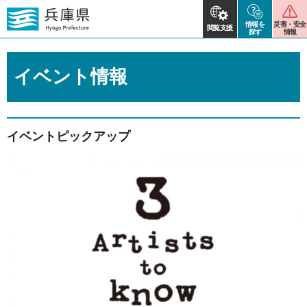
情報を
災害・安全
閲覧支援
探す
情報
イベント情報
イベントピックアップ
2