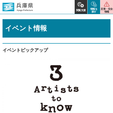
情報を
災害・安全
閲覧支援
探す
情報
イベント情報
イベントピックアップ
2