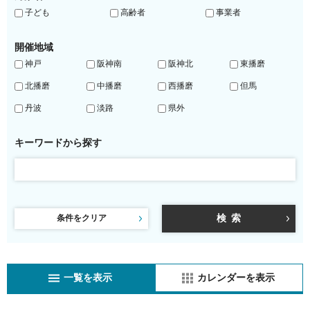
子ども
高齢者
事業者
開催地域
神戸
阪神南
阪神北
東播磨
北播磨
中播磨
西播磨
但馬
丹波
淡路
県外
キーワードから探す
条件をクリア
一覧を表示
カレンダーを表示