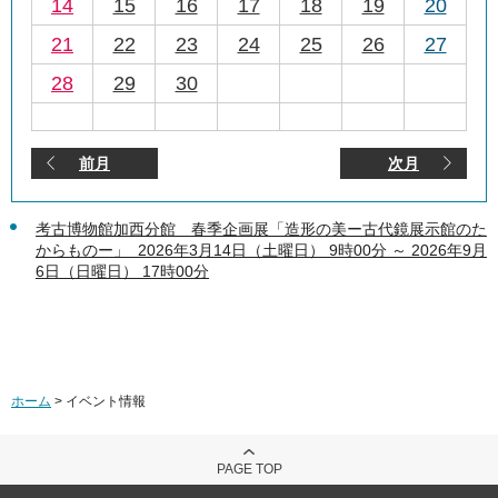
14
15
16
17
18
19
20
21
22
23
24
25
26
27
28
29
30
前月
次月
考古博物館加西分館 春季企画展「造形の美ー古代鏡展示館のた
からものー」 2026年3月14日（土曜日） 9時00分 ～ 2026年9月
6日（日曜日） 17時00分
ホーム
> イベント情報
PAGE TOP