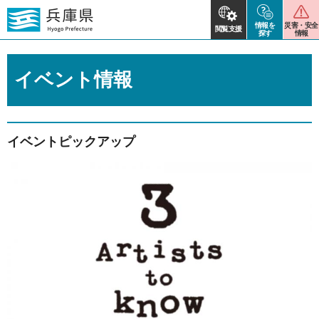
情報を
災害・安全
閲覧支援
探す
情報
イベント情報
イベントピックアップ
2