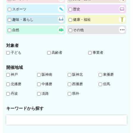
スポーツ
歴史
趣味・暮らし
健康・福祉
自然
その他
対象者
子ども
高齢者
事業者
開催地域
神戸
阪神南
阪神北
東播磨
北播磨
中播磨
西播磨
但馬
丹波
淡路
県外
キーワードから探す