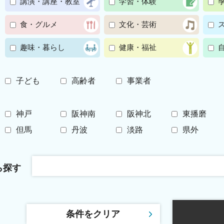
講演・講座・教室
学習・体験
食・グルメ
文化・芸術
趣味・暮らし
健康・福祉
子ども
高齢者
事業者
神戸
阪神南
阪神北
東播磨
但馬
丹波
淡路
県外
ら探す
条件をクリア