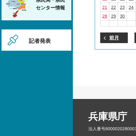
県民局・県民
21
22
23
24
センター情報
28
29
30
前月
記者発表
兵庫県庁
法人番号800002028000