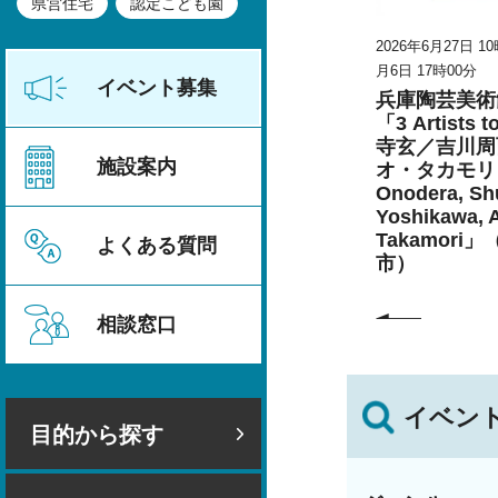
県営住宅
認定こども園
時30分～2026年8
2026年6月27日 10時00分～2026年9
2026年6月27日 1
月6日 17時00分
月6日 17時00分
イベント募集
セミナー
兵庫陶芸美術館 特別展
兵庫陶芸美術
ェンダー平
こども学芸員とつくる
「3 Artists 
者募集
「夏のこども美術館」
寺玄／吉川周
施設案内
（丹波篠山市）
オ・タカモリ 
Onodera, Shu
Yoshikawa, 
Takamori
よくある質問
市）
相談窓口
イベン
目的から探す