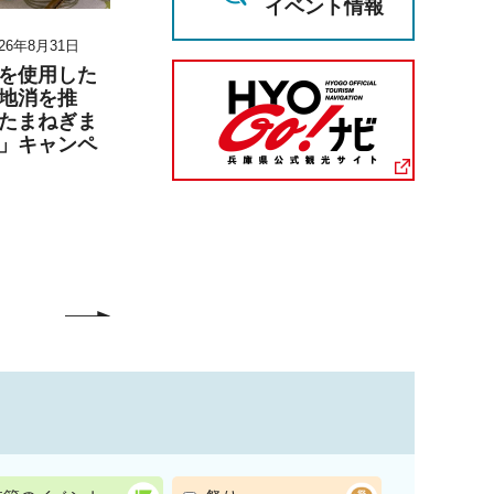
イベント情報
26年8月31日
2026年8月8日 10時30分～2026年8
2026年6月27日 1
月8日 12時30分
月6日 17時00分
を使用した
地消を推
男女共同参画セミナー
兵庫陶芸美
たまねぎま
「なぜ、『ジェンダー平
こども学芸員
」キャンペ
等』か」参加者募集
「夏のこども
（丹波篠山市