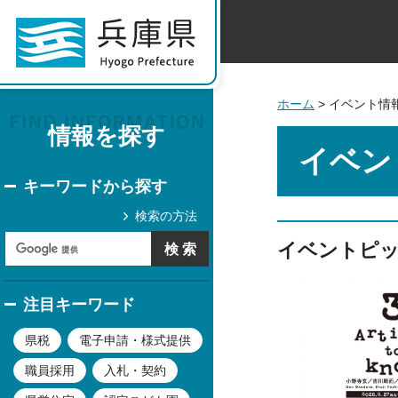
ホーム
> イベント情
情報を探す
イベン
キーワードから探す
検索の方法
イベントピ
注目キーワード
県税
電子申請・様式提供
職員採用
入札・契約