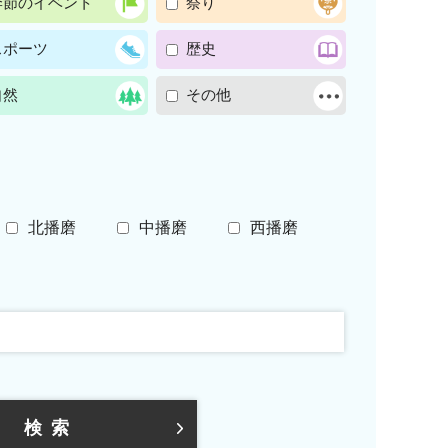
季節のイベント
祭り
スポーツ
歴史
自然
その他
北播磨
中播磨
西播磨