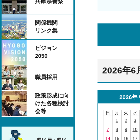
兵庫県警察
関係機関
リンク集
ビジョン
2050
2026年
職員採用
政策形成に向
2026年
けた各種検討
会等
日
月
火
水
1
2
3
7
8
9
10
14
15
16
17