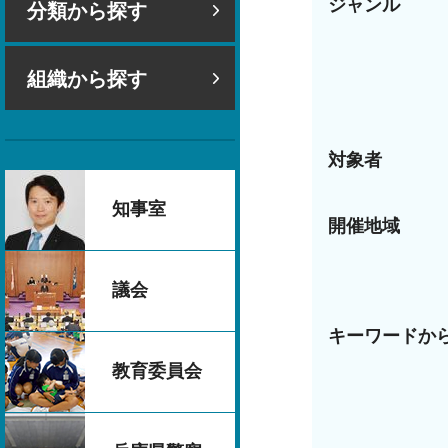
ジャンル
分類から探す
組織から探す
対象者
知事室
開催地域
議会
キーワードか
教育委員会