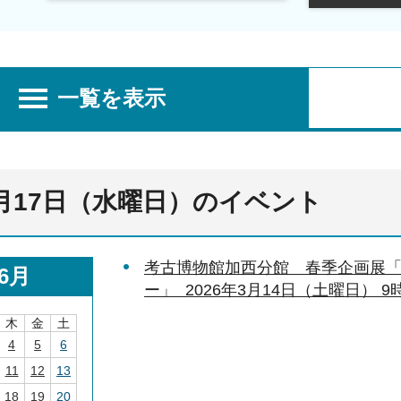
一覧を表示
6月17日（水曜日）のイベント
考古博物館加西分館 春季企画展
6月
ー」 2026年3月14日（土曜日） 9時
木
金
土
4
5
6
11
12
13
18
19
20